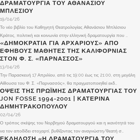
ΔΡΑΜΑΤΟΥΡΓΊΑ ΤΟΥ ΑΘΑΝΆΣΙΟΥ
ΜΠΛΈΣΙΟΥ
19/04/26
Το νέο βιβλίο του Καθηγητή Θεατρολογίας Αθανάσιου Μπλέσιου
Κράτος, πολιτική και κοινωνία στην ελληνική δραματουργία που …
«ΔΗΜΟΚΡΑΤΊΑ ΓΙΑ ΑΡΧΆΡΙΟΥΣ» ΑΠΌ
ΈΦΗΒΟΥΣ ΜΑΘΗΤΈΣ ΤΗΣ ΚΑΛΙΦΌΡΝΙΑΣ
ΣΤΟΝ Φ. Σ. «ΠΑΡΝΑΣΣΌΣ»
13/04/26
Την Παρασκευή 17 Απριλίου, από τις 19:00 έως τις 21:00, στη μεγάλη
Αίθουσα του Φ. Σ. «Παρνασσός», θα πραγματοποιηθεί εκδ…
ΌΨΕΙΣ ΤΗΣ ΠΡΏΙΜΗΣ ΔΡΑΜΑΤΟΥΡΓΊΑΣ ΤΟΥ
JON FOSSE 1994-2001 | ΚΑΤΕΡΊΝΑ
ΔΗΜΗΤΡΑΚΟΠΟΎΛΟΥ
02/04/26
Ο τρόπος σκέψης του Νορβηγού δραματουργού και η ικανότητά του
να τον αποδίδει στοχαρτί, βυθίζοντας τον αναγνώστη/θεατή σ…
ΕΚΔΉΛΩΣΗ «Η ΔΡΑΜΑΤΟΥΡΓΊΑ ΤΟΥ