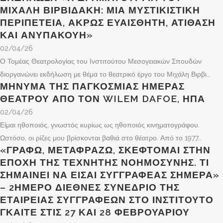
ΜΙΧΆΛΗ ΒΙΡΒΙΔΆΚΗ: ΜΙΑ ΜΥΣΤΙΚΙΣΤΙΚΉ
ΠΕΡΙΠΈΤΕΙΑ, ΆΚΡΩΣ ΕΥΑΊΣΘΗΤΗ, ΑΤΊΘΑΣΗ
ΚΑΙ ΑΝΥΠΆΚΟΥΗ»
02/04/26
Ο Τομέας Θεατρολογίας του Ινστιτούτου Μεσογειακών Σπουδών
διοργανώνει εκδήλωση με θέμα το θεατρικό έργο του Μιχάλη Βιρβι…
ΜΉΝΥΜΑ ΤΗΣ ΠΑΓΚΌΣΜΙΑΣ ΗΜΈΡΑΣ
ΘΕΆΤΡΟΥ ΑΠΌ ΤΟΝ WILEM DAFOE, ΗΠΑ
02/04/26
Είμαι ηθοποιός, γνωστός κυρίως ως ηθοποιός κινηματογράφου.
Ωστόσο, οι ρίζες μου βρίσκονται βαθιά στο θέατρο. Από το 1977…
«ΓΡΆΦΩ, ΜΕΤΑΦΡΆΖΩ, ΣΚΈΦΤΟΜΑΙ ΣΤΗΝ
ΕΠΟΧΉ ΤΗΣ ΤΕΧΝΗΤΉΣ ΝΟΗΜΟΣΎΝΗΣ. ΤΙ
ΣΗΜΑΊΝΕΙ ΝΑ ΕΊΣΑΙ ΣΥΓΓΡΑΦΈΑΣ ΣΉΜΕΡΑ»
– 2ΉΜΕΡΟ ΔΙΕΘΝΈΣ ΣΥΝΈΔΡΙΟ ΤΗΣ
ΕΤΑΙΡΕΊΑΣ ΣΥΓΓΡΑΦΈΩΝ ΣΤΟ ΙΝΣΤΙΤΟΎΤΟ
ΓΚΑΊΤΕ ΣΤΙΣ 27 ΚΑΙ 28 ΦΕΒΡΟΥΑΡΊΟΥ