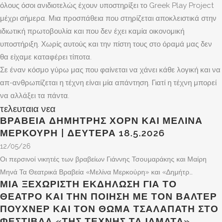
όλους όσοι ανιδιοτελώς έχουν υποστηρίξει το Greek Play Project
μέχρι σήμερα. Μια προσπάθεια που στηρίζεται αποκλειστικά στην
ιδιωτική πρωτοβουλία και που δεν έχει καμία οικονομική
υποστήριξη. Χωρίς αυτούς και την πίστη τους στο όραμά μας δεν
θα είχαμε καταφέρει τίποτα.
Σε έναν κόσμο γύρω μας που φαίνεται να χάνει κάθε λογική και να
απ-ανθρωπίζεται η τέχνη είναι μία απάντηση. Γιατί η τέχνη μπορεί
να αλλάξει τα πάντα.
τελευταια νεα
ΒΡΑΒΕΊΑ ΔΗΜΉΤΡΗΣ ΧΟΡΝ ΚΑΙ ΜΕΛΊΝΑ
ΜΕΡΚΟΎΡΗ | ΔΕΥΤΈΡΑ 18.5.2026
12/05/26
Οι περσινοί νικητές των βραβείων Γιάννης Τσουμαράκης και Μαίρη
Μηνά Τα Θεατρικά Βραβεία «Μελίνα Μερκούρη» και «Δημήτρ…
ΜΙΑ ΞΕΧΩΡΙΣΤΉ ΕΚΔΉΛΩΣΗ ΓΙΑ ΤΟ
ΘΈΑΤΡΟ ΚΑΙ ΤΗΝ ΠΟΊΗΣΗ ΜΕ ΤΟΝ ΒΆΛΤΕΡ
ΠΟΎΧΝΕΡ ΚΑΙ ΤΟΝ ΘΩΜΆ ΤΣΑΛΑΠΆΤΗ ΣΤΟ
ΦΕΣΤΙΒΆΛ «ΤΗΣ ΤΈΧΝΗΣ ΤΑ ΙΆΜΑΤΑ»