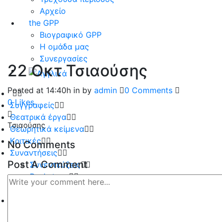
Αρχείο
the GPP
Βιογραφικό GPP
Η ομάδα μας
Συνεργασίες
22 Οκτ
Τσιαούσης
Posted at 14:40h
in
by
admin
0 Comments
0
Likes
Συγγραφείς
Θεατρικά έργα
Τσιαούσης
Θεωρητικά κείμενα
Κριτικές
No Comments
Συναντήσεις
Post A Comment
Συνεντεύξεις
Backstage
Λεύκωμα
Παραστάσεις
Τρέχουσα περίοδος