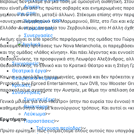
Βεβαίως δεν μιλάμε για μια τάση με ομοιογενή αισθητική. Στο
Αρχείο
που είναι μία από τις πρώτες σοβαρές και ενημερωμένες παρ
the GPP
γεμίσουν ένα σπίτι
, μεταξύ άλλων). Στέκομαι επίσης στην π
Βιογραφικό GPP
«συνεχιστών/μαθητών» του Μαρμαρινού, Blitz, στο
Γιοι και κό
Ελλάδα-Αυστρία, ισοπαλία
του Ζερβουλάκου, στο
Η άλλη όχθ
Η ομάδα μας
Συνεργασίες
Ακόμη: είναι οι site specific περφόρμανς της ομάδας του Γιώ
διακειμενικές προτάσεις των Nova Melancholia, οι παρεμβάσει
και της ομάδας «Λάθος κίνηση». Και πάει λέγοντας και εννοε
Θεσσαλονίκης, τα προσφυγικά στη Λεωφόρο Αλεξάνδρας, αλλά
Συγγραφείς
Θεσσαλονίκης, το Εθνικό και το Κρατικό Θέατρο και η Στέγη 
Θεατρικά έργα
Και για να προλάβω παρερμηνείες, φυσικά και δεν πρόκειται γ
Θεωρητικά κείμενα
Protokoll, των Forced Entertainment, των DV8, του Wooster
Κριτικές
παρακαλούμε αγαπήστε την Αυστρία
, με θέμα την απέλαση ό
Συναντήσεις
Συνεντεύξεις
Γενικά μιλάμε για ένα «θέατρο» (στην πιο ευρεία του έννοι
Backstage
καθημερινότητά του με καινούργιους τρόπους. Και αυτοί οι «κ
Λεύκωμα
Ερωτήματα
Παραστάσεις
Τρέχουσα περίοδος
Πρώτο ερώτημα
: πώς ονομάζουμε όλους αυτούς που υπογράφου