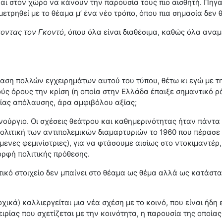
αι στον χώρο να κάνουν την παρουσία τους πιο αισθητή. Πηγα
ετρηθεί με το θέαμα μ’ ένα νέο τρόπο, όπου πια σημασία δεν 
οντας τον Γκοντό
, όπου όλα είναι διαθέσιμα, καθώς όλα ανα
σταση πολλών εγχειρημάτων αυτού του τύπου, θέτω κι εγώ με τ
ς όρους την κρίση (η οποία στην Ελλάδα έπαιξε σημαντικό ρό
αίας απόλαυσης, άρα αμφιβόλου αξίας;
ινούργιο. Οι σχέσεις θεάτρου και καθημερινότητας ήταν πάντ
ολιτική των αντιπολεμικών διαμαρτυριών το 1960 που πέρασε κ
νες φεμινίστριες), για να φτάσουμε αισίως στο ντοκιμαντέρ, σ
μορφή πολιτικής πρόθεσης.
ιτικό στοιχείο δεν μπαίνει στο θέαμα ως θέμα αλλά ως κατάστ
οχικά) καλλιεργείται μια νέα σχέση με το κοινό, που είναι ήδ
ρίας που σχετίζεται με την κοινότητα, η παρουσία της οποίας