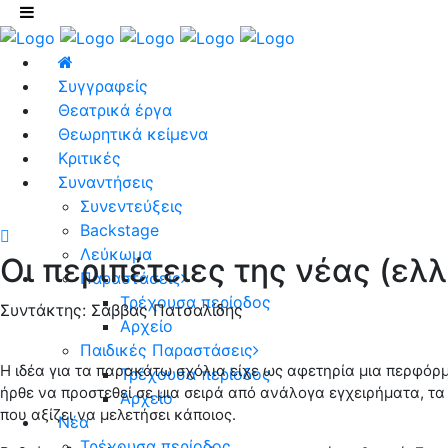
Συγγραφείς
Θεατρικά έργα
Θεωρητικά κείμενα
Κριτικές
Συναντήσεις
Συνεντεύξεις
Backstage
Λεύκωμα
Οι περιπέτειες της νέας (ελ
Παραστάσεις
Τρέχουσα περίοδος
Συντάκτης: Σάββας Πατσαλίδης
Αρχείο
Παιδικές Παραστάσεις
Η ιδέα για τα παρακάτω σχόλια είχε ως αφετηρία μια περφό
Τρέχουσα περίοδος
ήρθε να προστεθεί σε μια σειρά από ανάλογα εγχειρήματα, τα
Αρχείο
που αξίζει να μελετήσει κάποιος.
Νέα
Τρέχουσα περίοδος