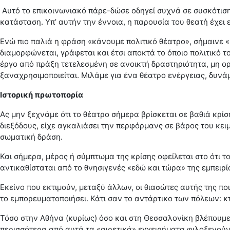
Αυτό το επικοινωνιακό πάρε-δώσε οδηγεί συχνά σε συσκότιση
κατάσταση. Υπ’ αυτήν την έννοια, η παρουσία του θεατή έχει 
Ενώ πιο παλιά η φράση «κάνουμε πολιτικό θέατρο», σήμαινε «
διαμορφώνεται, γράφεται και έτσι αποκτά το όποιο πολιτικό το
έργο από πράξη τετελεσμένη σε ανοικτή δραστηριότητα, μη ορ
ξαναχρησιμοποιείται. Μιλάμε για ένα θέατρο ενέργειας, δυνά
Ιστορική πρωτοπορία
Ας μην ξεχνάμε ότι το θέατρο σήμερα βρίσκεται σε βαθιά κρίσ
διεξόδους, είχε αγκαλιάσει την περφόρμανς σε βάρος του κει
σωματική δράση.
Και σήμερα, μέρος ή σύμπτωμα της κρίσης οφείλεται στο ότι το 
αντικαθίσταται από το θνησιγενές «εδώ και τώρα» της εμπειρί
Εκείνο που εκτιμούν, μεταξύ άλλων, οι θιασώτες αυτής της ποι
το εμπορευματοποιήσει. Κάτι σαν το αντάρτικο των πόλεων: κ
Τόσο στην Αθήνα (κυρίως) όσο και στη Θεσσαλονίκη βλέπουμε
περισσότερα από αυτά τα «αιρετικά» εγχειρήματα φιλοξενούντα