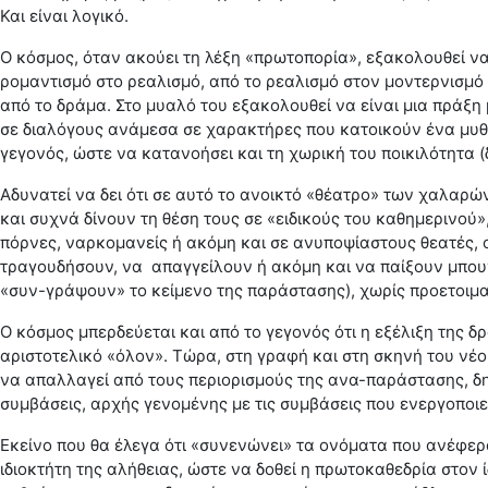
Και είναι λογικό.
Ο κόσμος, όταν ακούει τη λέξη «πρωτοπορία», εξακολουθεί να
ρομαντισμό στο ρεαλισμό, από το ρεαλισμό στον μοντερνισμό 
από το δράμα. Στο μυαλό του εξακολουθεί να είναι μια πράξη 
σε διαλόγους ανάμεσα σε χαρακτήρες που κατοικούν ένα μυθι
γεγονός, ώστε να κατανοήσει και τη χωρική του ποικιλότητα (
Αδυνατεί να δει ότι σε αυτό το ανοικτό «θέατρο» των χαλαρώ
και συχνά δίνουν τη θέση τους σε «ειδικούς του καθημερινού
πόρνες, ναρκομανείς ή ακόμη και σε ανυποψίαστους θεατές, ο
τραγουδήσουν, να απαγγείλουν ή ακόμη και να παίξουν μπου
«συν-γράψουν» το κείμενο της παράστασης), χωρίς προετοιμασ
Ο κόσμος μπερδεύεται και από το γεγονός ότι η εξέλιξη της δρ
αριστοτελικό «όλον». Τώρα, στη γραφή και στη σκηνή του νέ
να απαλλαγεί από τους περιορισμούς της ανα-παράστασης, δ
συμβάσεις, αρχής γενομένης με τις συμβάσεις που ενεργοποιεί
Εκείνο που θα έλεγα ότι «συνενώνει» τα ονόματα που ανέφερ
ιδιοκτήτη της αλήθειας, ώστε να δοθεί η πρωτοκαθεδρία στον