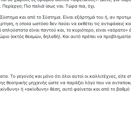
Περίεργο; Πιο παλιά ίσως ναι. Τώρα πια, όχι.
ύστημα και από το Σύστημα. Είναι εξάρτημά του ή, αν προτιμ
τηση, η οποία ωστόσο δεν παύει να εκθέτει τις αντιφάσεις κα
ί απλούστατα είναι παντού και, το κυριότερο, είναι «αόρατο» ά
θώριο (εκτός θεσμών, δηλαδή). Και αυτό πρέπει να προβληματίσ
ματα. Το γεγονός και μόνο ότι όλοι αυτοί οι καλλιτέχνες, εί
ης θεατρικής μηχανής ώστε να παράξει λόγο που να ανταποκρ
επικίνδυνη» ή «ακίνδυνη» θέση, αυτό φαίνεται και από το βαθμ