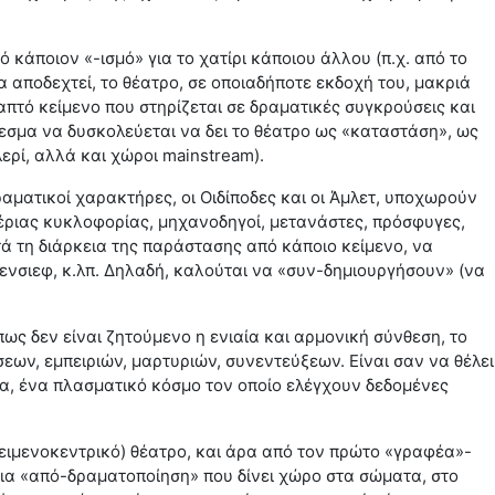
κάποιον «-ισμό» για το χατίρι κάποιου άλλου (π.χ. από το
α αποδεχτεί, το θέατρο, σε οποιαδήποτε εκδοχή του, μακριά
απτό κείμενο που στηρίζεται σε δραματικές συγκρούσεις και
εσμα να δυσκολεύεται να δει το θέατρο ως «καταστάση», ως
λερί, αλλά και χώροι mainstream).
αματικοί χαρακτήρες, οι Οιδίποδες και οι Άμλετ, υποχωρούν
ναέριας κυκλοφορίας, μηχανοδηγοί, μετανάστες, πρόσφυγες,
τά τη διάρκεια της παράστασης από κάποιο κείμενο, να
ενσιεφ, κ.λπ. Δηλαδή, καλούται να «συν-δημιουργήσουν» (να
Όπως δεν είναι ζητούμενο η ενιαία και αρμονική σύνθεση, το
ων, εμπειριών, μαρτυριών, συνεντεύξεων. Είναι σαν να θέλει
α, ένα πλασματικό κόσμο τον οποίο ελέγχουν δεδομένες
ειμενοκεντρικό) θέατρο, και άρα από τον πρώτο «γραφέα»-
 μια «από-δραματοποίηση» που δίνει χώρο στα σώματα, στο