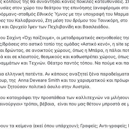
υς κόλπους της θα συναντήσει κανείς ποικίλες κατευθύνσεις. Σ
ουσίες στον χώρο του θεάτρου της επινόησης (αναφέρομαι στ
ερφόρμανς-σταθμός
Εθνικός Ύμνος
με την υπογραφή του Μαρμαρ
ρες
του Καλαβριανού,
Στη μέση του δρόμου
του Τσινικόρη, στο
η
και
Ορυχείο Ίψεν
των Πεχλιβανίδη και Βασιλειάδου.
ργου Σαχίνη «Όχι παίζουμε», οι μεταδραματικές σκηνοθεσίες τη
ς/δράσεις στο αστικό τοπίο της ομάδας «Αστικό κενό», η site 
ίται δρώντας, σε ανοικτούς χώρους, όπως η Μπάρα, η πάλαι πο
 και σε κλειστούς, θεσμικούς και καθωσπρέπει χώρους, όπως
Γραμμάτων και Τεχνών. Θέατρο παντός τόπου. Να πούμε και πα
ια ελληνική πατέντα. Αν κάποιος αναζητεί ξένα παραδείγματα,
 Group, της Anna Deveare Smith και του χαρισματικού και πρ
σων ζητούσαν πολιτικό άσυλο στην Αυστρία.
α) που καταγράφει την προσπάθεια των καλλιτεχνών να μιλήσο
αινούργιοι» τρόποι, βέβαια, είναι που μας θέτουν μπροστά σε
ν τα κείμενα (εκεί όπου υπάρχουν); Γραφείς; Αντι-γραφείς; Π