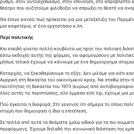
ρυθμό, στον αυτοσχεδιασμό, στην επινόηση, στο απρόβλεπτο κ
θέατρο που συζητούμε φιλοδοξεί να σπρώξει το θεατή να αναμ
Θα έλεγε κανείς πως πρόκειται για μια μετεξέλιξη του
Περιμέν
μια καφετέρια, σ’ ένα εργοστάσιο κ.λπ.
Περί πολιτικής
Και επειδή γίνεται πολλή κουβέντα ως προς την πολιτική διά
έστω εκδοχές αυτής της φόρμας, να αφομοιώσουν με πολιτικού
μήπως τελικά έχουμε να κάνουμε με ένα δημιούργημα στιγμι
Καταρχάς, να ξεκαθαρίσουμε το εξής. Δεν μιλάμε για κάτι κα
Αμερική στη δεκαετία του οικονομικού κραχ. Να σταθώ στην π
ταυτότητας τη δεκαετία του 1970 (κυρίως από αυτοβιογραφούμε
όλες αυτές τις περιπτώσεις, είτε έμμεσα είτε όχι, έχουμε μια 
Πού έγκειται η διαφορά; Στο γεγονός ότι σήμερα το όποιο πολ
στιγμή που δημιουργεί η ίδια η επιτέλεση.
Σε πολλά από αυτά τα θεάματα (μιλώ ειδικά για τα πιο συμμετ
περφόρμανς. Έχουμε δηλαδή την κοινωνική διάσταση της εμπει