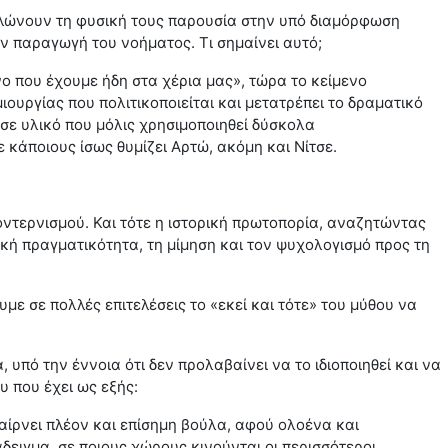
ηλώνουν τη φυσική τους παρουσία στην υπό διαμόρφωση
ην παραγωγή του νοήματος. Τι σημαίνει αυτό;
ο που έχουμε ήδη στα χέρια μας», τώρα το κείμενο
ιουργίας που πολιτικοποιείται και μετατρέπει το δραματικό
 σε υλικό που μόλις χρησιμοποιηθεί δύσκολα
 κάποιους ίσως θυμίζει Αρτώ, ακόμη και Νίτσε.
μοντερνισμού. Και τότε η ιστορική πρωτοπορία, αναζητώντας
κή πραγματικότητα, τη μίμηση και τον ψυχολογισμό προς τη
υμε σε πολλές επιτελέσεις το «εκεί και τότε» του μύθου να
, υπό την έννοια ότι δεν προλαβαίνει να το ιδιοποιηθεί και να
υ που έχει ως εξής:
αίρνει πλέον και επίσημη βούλα, αφού ολοένα και
δειγμα, σε ποιους χώρους κινούνται οι περισσότεροι