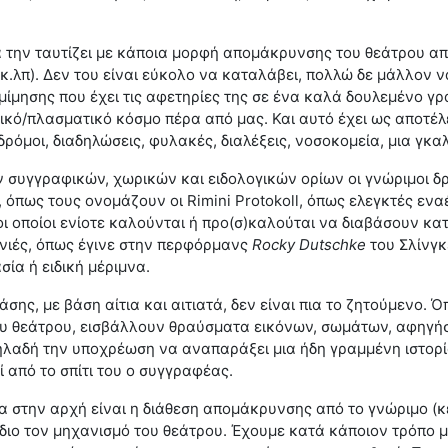
 την ταυτίζει με κάποια μορφή απομάκρυνσης του θεάτρου από 
κ.λπ). Δεν του είναι εύκολο να καταλάβει, πολλώ δε μάλλον ν
μίμησης που έχει τις αφετηρίες της σε ένα καλά δουλεμένο γρ
κό/πλασματικό κόσμο πέρα από μας. Και αυτό έχει ως αποτέλ
δρόμοι, διαδηλώσεις, φυλακές, διαλέξεις, νοσοκομεία, μια γκα
ν συγγραφικών, χωρικών και ειδολογικών ορίων οι γνώριμοι δρ
», όπως τους ονομάζουν οι Rimini Protokoll, όπως ελεγκτές ε
ι οποίοι ενίοτε καλούνται ή προ(σ)καλούται να διαβάσουν κα
νιές, όπως έγινε στην περφόρμανς
Rocky
Dutschke
του Σλίνγκ
ία ή ειδική μέριμνα.
άσης, με βάση αίτια και αιτιατά, δεν είναι πια το ζητούμενο. 
ου θεάτρου, εισβάλλουν θραύσματα εικόνων, σωμάτων, αφηγήσε
ηλαδή την υποχρέωση να αναπαράξει μια ήδη γραμμένη ιστορί
 από το σπίτι του ο συγγραφέας.
α στην αρχή είναι η διάθεση απομάκρυνσης από το γνώριμο (κ
 ίδιο τον μηχανισμό του θεάτρου. Έχουμε κατά κάποιον τρόπο