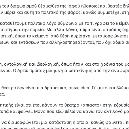
 του διαχωρισμού θέαμα/θεατής, αφού ηθοποιοί και θεατές δ
εν μέρει και αυτή το πολιτικό της βάρος, καθώς συμμετέχει στ
καταθέτουμε πολιτικό λόγο σύμφωνα με το τι γράφει το κείμεν
υ στίγμα στην πορεία. Με άλλα λόγια, τώρα είναι ο τρόπος δημ
ιστική, όπου το κείμενο, από θέση κυρίαρχη, μεταμορφώνεται
μεων και εντάσεων που αλληλοεπηρεάζονται, που όχι άδικα σε
η, οντολογική και ιδεολογική, όπως ήταν και στα χρόνια του 
μένου. Ο Αρτώ πρώτος μίλησε για μετακίνηση από την αναφορι
θέατρο δεν είναι πια δραματικό, όπως είπα. Γι’ αυτό και βλέπο
ας.
ητικής είναι ότι έτσι κάνουν το θέατρο «άπιαστο» στην εξουσία
τυπά και φεύγει. Μόνο που εδώ θέλω να κάνω τον αντίλογό μο
 να διαμορφώνεται μια κατάσταση η οποία, καθώς φαίνεται, π
ι σε χώρους εξ ορισμού διόλου «αιρετικούς». Δείτε, για παρά