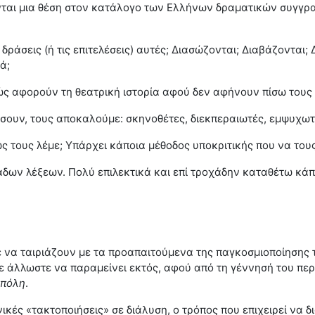
ύνται μια θέση στον κατάλογο των Ελλήνων δραματικών συγγρα
ις δράσεις (ή τις επιτελέσεις) αυτές; Διασώζονται; Διαβάζοντα
ά;
πώς αφορούν τη θεατρική ιστορία αφού δεν αφήνουν πίσω τους 
ιάσουν, τους αποκαλούμε: σκηνοθέτες, διεκπεραιωτές, εμψυχω
ς τους λέμε; Υπάρχει κάποια μέθοδος υποκριτικής που να του
άδων λέξεων. Πολύ επιλεκτικά και επί τροχάδην καταθέτω κάπ
 να ταιριάζουν με τα προαπαιτούμενα της παγκοσμιοποίησης τω
ε άλλωστε να παραμείνει εκτός, αφού από τη γέννησή του περ
 πόλη
.
κές «τακτοποιήσεις» σε διάλυση, ο τρόπος που επιχειρεί να δι