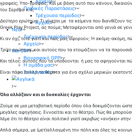
Αρχείο
γραφείς; Υπο-γραφείς; Και με βάση αυτό που κάνουν, δικαιο
Παιδικές Παραστάσεις
του Σερέφα κ.ά;
Τρέχουσα περίοδος
Δεύτερο ερώτημα
: Τι γίνεται με τα κείμενα που διανθίζουν τ
Αρχείο
Greek Play Project, ας πούμε; Μεταφέρονται από γενιά σε γενι
Νέα
Τρέχουσα περίοδος
Κι αν όχι, τότε γιατί και πώς μας αφορούν; Ή ακόμη-ακόμη, 
Αρχείο
Τρίτο ερώτημα
: και αυτούς που τα ετοιμάζουν να τα παρουσ
the GPP
Βιογραφικό GPP
Και τέλος: αυτούς που τα υποδύονται ή μας τα αφηγούνται πώ
Η ομάδα μας
Συνεργασίες
Είναι πάρα πολλά τα θέματα για ένα σχόλιο μερικών εκατοντ
Όλα αλλάζουν και οι δυσκολίες έρχονται
Ζούμε σε μια μεταβατική περίοδο όπου όλα δοκιμάζονται ώστε
μεγάλες αφηγήσεις. Εννοείται και το θέατρο. Πώς θα μπορούσ
λέμε ότι το
θέατρο είναι πολιτικό γιατί ακριβώς «ανήκει» στην
Απλά σήμερα, με (μετ)αλλαγμένη την πόλη και όλες τις κοινωνι