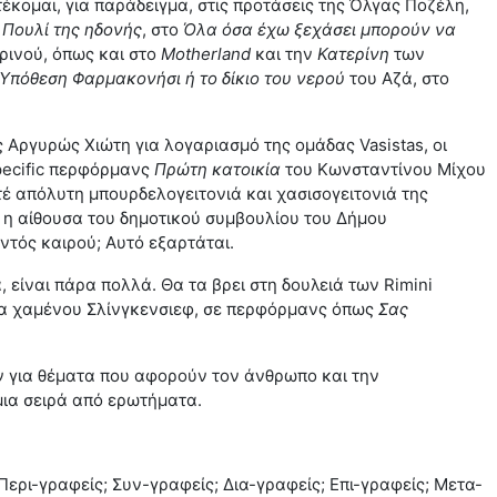
τέκομαι, για παράδειγμα, στις προτάσεις της Όλγας Ποζέλη,
ο
Πουλί της ηδονής
, στο
Όλα όσα έχω ξεχάσει μπορούν να
ινού, όπως και στο
Motherland
και την
Κατερίνη
των
Υπόθεση Φαρμακονήσι ή το δίκιο του νερού
του Αζά, στο
ς Αργυρώς Χιώτη για λογαριασμό της ομάδας Vasistas, οι
specific περφόρμανς
Πρώτη κατοικία
του Κωνσταντίνου Μίχου
τέ απόλυτη μπουρδελογειτονιά και χασισογειτονιά της
 η αίθουσα του δημοτικού συμβουλίου του Δήμου
ντός καιρού; Αυτό εξαρτάται.
 είναι πάρα πολλά. Θα τα βρει στη δουλειά των Rimini
όωρα χαμένου Σλίνγκενσιεφ, σε περφόρμανς όπως
Σας
υν για θέματα που αφορούν τον άνθρωπο και την
 μια σειρά από ερωτήματα.
ερι-γραφείς; Συν-γραφείς; Δια-γραφείς; Επι-γραφείς; Μετα-