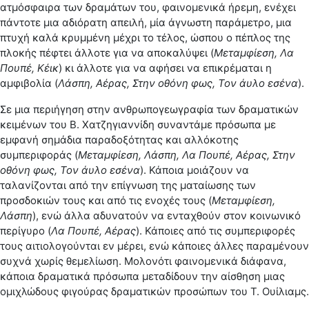
ατμόσφαιρα των δραμάτων του, φαινομενικά ήρεμη, ενέχει
πάντοτε μια αδιόρατη απειλή, μία άγνωστη παράμετρο, μια
πτυχή καλά κρυμμένη μέχρι το τέλος, ώσπου ο πέπλος της
πλοκής πέφτει άλλοτε για να αποκαλύψει (
Μεταμφίεση, Λα
Πουπέ, Κέικ
) κι άλλοτε για να αφήσει να επικρέμαται η
αμφιβολία (
Λάσπη, Αέρας, Στην οθόνη φως, Τον άυλο εσένα
).
Σε μια περιήγηση στην ανθρωπογεωγραφία των δραματικών
κειμένων του Β. Χατζηγιαννίδη συναντάμε πρόσωπα με
εμφανή σημάδια παραδοξότητας και αλλόκοτης
συμπεριφοράς (
Μεταμφίεση, Λάσπη, Λα Πουπέ, Αέρας, Στην
οθόνη φως, Τον άυλο εσένα
). Κάποια μοιάζουν να
ταλανίζονται από την επίγνωση της ματαίωσης των
προσδοκιών τους και από τις ενοχές τους (
Μεταμφίεση,
Λάσπη
), ενώ άλλα αδυνατούν να ενταχθούν στον κοινωνικό
περίγυρο (
Λα Πουπέ, Αέρας
). Κάποιες από τις συμπεριφορές
τους αιτιολογούνται εν μέρει, ενώ κάποιες άλλες παραμένουν
συχνά χωρίς θεμελίωση. Μολονότι φαινομενικά διάφανα,
κάποια δραματικά πρόσωπα μεταδίδουν την αίσθηση μιας
ομιχλώδους φιγούρας δραματικών προσώπων του Τ. Ουίλιαμς.