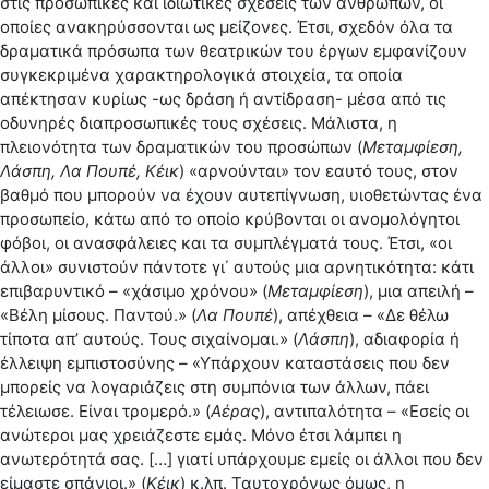
στις προσωπικές και ιδιωτικές σχέσεις των ανθρώπων, οι
οποίες ανακηρύσσονται ως μείζονες. Έτσι, σχεδόν όλα τα
δραματικά πρόσωπα των θεατρικών του έργων εμφανίζουν
συγκεκριμένα χαρακτηρολογικά στοιχεία, τα οποία
απέκτησαν κυρίως -ως δράση ή αντίδραση- μέσα από τις
οδυνηρές διαπροσωπικές τους σχέσεις. Μάλιστα, η
πλειονότητα των δραματικών του προσώπων (
Μεταμφίεση,
Λάσπη, Λα Πουπέ, Κέικ
) «αρνούνται» τον εαυτό τους, στον
βαθμό που μπορούν να έχουν αυτεπίγνωση, υιοθετώντας ένα
προσωπείο, κάτω από το οποίο κρύβονται οι ανομολόγητοι
φόβοι, οι ανασφάλειες και τα συμπλέγματά τους. Έτσι, «οι
άλλοι» συνιστούν πάντοτε γι΄ αυτούς μια αρνητικότητα: κάτι
επιβαρυντικό – «χάσιμο χρόνου» (
Μεταμφίεση
), μια απειλή –
«Βέλη μίσους. Παντού.» (
Λα Πουπέ
), απέχθεια – «Δε θέλω
τίποτα απ’ αυτούς. Τους σιχαίνομαι.» (
Λάσπη
), αδιαφορία ή
έλλειψη εμπιστοσύνης – «Υπάρχουν καταστάσεις που δεν
μπορείς να λογαριάζεις στη συμπόνια των άλλων, πάει
τέλειωσε. Είναι τρομερό.» (
Αέρας
), αντιπαλότητα – «Εσείς οι
ανώτεροι μας χρειάζεστε εμάς. Μόνο έτσι λάμπει η
ανωτερότητά σας. […] γιατί υπάρχουμε εμείς οι άλλοι που δεν
είμαστε σπάνιοι.» (
Κέικ
) κ.λπ. Ταυτοχρόνως όμως, η