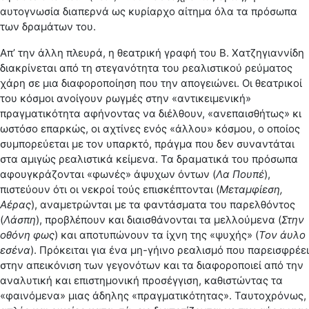
αυτογνωσία διαπερνά ως κυρίαρχο αίτημα όλα τα πρόσωπα
των δραμάτων του.
Απ’ την άλλη πλευρά, η θεατρική γραφή του Β. Χατζηγιαννίδη
διακρίνεται από τη στεγανότητα του ρεαλιστικού ρεύματος
χάρη σε μια διαφοροποίηση που την απογειώνει. Οι θεατρικοί
του κόσμοι ανοίγουν ρωγμές στην «αντικειμενική»
πραγματικότητα αφήνοντας να διέλθουν, «ανεπαισθήτως» κι
ωστόσο επαρκώς, οι αχτίνες ενός «άλλου» κόσμου, ο οποίος
συμπορεύεται με τον υπαρκτό, πράγμα που δεν συναντάται
στα αμιγώς ρεαλιστικά κείμενα. Τα δραματικά του πρόσωπα
αφουγκράζονται «φωνές» άψυχων όντων (
Λα Πουπέ
),
πιστεύουν ότι οι νεκροί τούς επισκέπτονται (
Μεταμφίεση,
Αέρας
), αναμετρώνται με τα φαντάσματα του παρελθόντος
(
Λάσπη
), προβλέπουν και διαισθάνονται τα μελλούμενα (
Στην
οθόνη φως
) και αποτυπώνουν τα ίχνη της «ψυχής» (
Τον άυλο
εσένα
). Πρόκειται για ένα μη-γήινο ρεαλισμό που παρεισφρέει
στην απεικόνιση των γεγονότων και τα διαφοροποιεί από την
αναλυτική και επιστημονική προσέγγιση, καθιστώντας τα
«φαινόμενα» μιας άδηλης «πραγματικότητας». Ταυτοχρόνως,