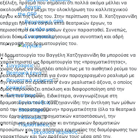
εξέλιξη, πράγμα που σημαίνει ότι πολλά ακόμα μέλλει να
Αρχείο
ακολουθήσουν μέχρι την ολοκλήρωση του καλλιτεχνικού
the GPP
έργου και της ζωής του. Στην περίπτωση του Β. Χατζηγιαννίδη
Βιογραφικό GPP
υπάρχει ήδη ένα corpus επτά θεατρικών έργων, τα
Η ομάδα μας
περισσότερα εκ των οποίων έχουν παρασταθεί. Συνεπώς,
Συνεργασίες
είναι δόκιμο να αποτολμήσουμε μια συνοπτική και αδρή
περιγραφή της δραματουργίας του.
Η δραματουργία του Βαγγέλη Χατζηγιαννίδη θα μπορούσε να
χαρακτηριστεί ως δραματουργία της «πραγματικότητας»,
Συγγραφείς
χωρίς όμως να συμπλέει απολύτως με το αισθητικό ρεύμα του
Θεατρικά έργα
ρεαλισμού. Πρόκειται για έναν παραχαραγμένο ρεαλισμό με
Θεωρητικά κείμενα
την έννοια ότι ερείδεται σ’ έναν ρεαλιστικό άξονα, ο οποίος
Κριτικές
όμως παρουσιάζει απόκλιση και διαφοροποίηση από την
Συναντήσεις
τυπική του έκφραση. Ειδικότερα, αναγνωρίζουμε στη
Συνεντεύξεις
δραματουργία του Β. Χατζηγιαννίδη: την άντληση των μύθων
από την «παρατηρούμενη» πραγματικότητα (όλα τα θεατρικά
Backstage
του έργα άπτονται πραγματικών καταστάσεων), την
Λεύκωμα
αποτύπωση καθημερινών κι αντιηρωικών δραματικών
Παραστάσεις
προσώπων και την απόπειρα ερμηνείας της διαμόρφωσης των
Τρέχουσα περίοδος
χαρακτήρων και των πράξεών τους μέσα από την,