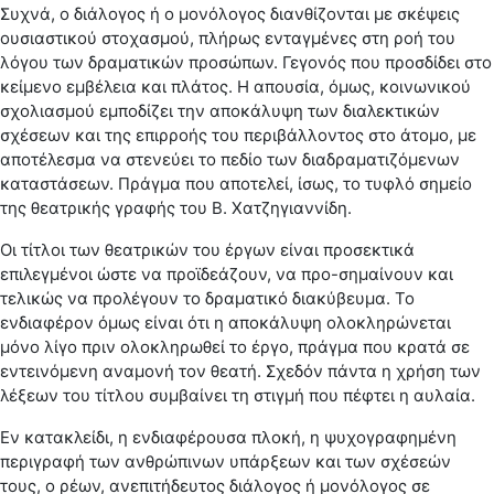
Συχνά, ο διάλογος ή ο μονόλογος διανθίζονται με σκέψεις
ουσιαστικού στοχασμού, πλήρως ενταγμένες στη ροή του
λόγου των δραματικών προσώπων. Γεγονός που προσδίδει στο
κείμενο εμβέλεια και πλάτος. Η απουσία, όμως, κοινωνικού
σχολιασμού εμποδίζει την αποκάλυψη των διαλεκτικών
σχέσεων και της επιρροής του περιβάλλοντος στο άτομο, με
αποτέλεσμα να στενεύει το πεδίο των διαδραματιζόμενων
καταστάσεων. Πράγμα που αποτελεί, ίσως, το τυφλό σημείο
της θεατρικής γραφής του Β. Χατζηγιαννίδη.
Οι τίτλοι των θεατρικών του έργων είναι προσεκτικά
επιλεγμένοι ώστε να προϊδεάζουν, να προ-σημαίνουν και
τελικώς να προλέγουν το δραματικό διακύβευμα. Το
ενδιαφέρον όμως είναι ότι η αποκάλυψη ολοκληρώνεται
μόνο λίγο πριν ολοκληρωθεί το έργο, πράγμα που κρατά σε
εντεινόμενη αναμονή τον θεατή. Σχεδόν πάντα η χρήση των
λέξεων του τίτλου συμβαίνει τη στιγμή που πέφτει η αυλαία.
Εν κατακλείδι, η ενδιαφέρουσα πλοκή, η ψυχογραφημένη
περιγραφή των ανθρώπινων υπάρξεων και των σχέσεών
τους, ο ρέων, ανεπιτήδευτος διάλογος ή μονόλογος σε