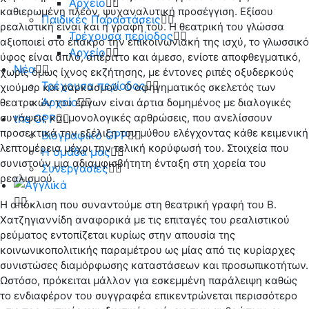
Αρχείο
καθιερωμένη πλέον, ψυχαναλυτική προσέγγιση. Εξίσου
Παιδικές Παραστάσεις
ρεαλιστική είναι και η γραφή του. Η θεατρική του γλώσσα
Τρέχουσα περίοδος
αξιοποιεί στο έπακρο την επικοινωνιακή της ισχύ, το γλωσσικό
Αρχείο
ύφος είναι απλό, απέριττο και άμεσο, ενίοτε αποφθεγματικό,
Νέα
χωρίς όμως ίχνος εκζήτησης, με έντονες ριπές οξυδερκούς
Τρέχουσα περίοδος
χιούμορ και σαρκασμού. Ο αφηγηματικός σκελετός των
Αρχείο
θεατρικών του έργων είναι άρτια δομημένος με διαλογικές
συνάψεις και μονολογικές αρθρώσεις, που ανελίσσουν
the GPP
προσεκτικά την εξέλιξη του μύθου ελέγχοντας κάθε κειμενική
Βιογραφικό GPP
λεπτομέρεια μέχρι την τελική κορύφωσή του. Στοιχεία που
Η ομάδα μας
συνιστούν μια αδιαμφισβήτητη ένταξη στη χορεία του
Συνεργασίες
ρεαλισμού.
Η απόκλιση που συναντούμε στη θεατρική γραφή του Β.
Χατζηγιαννίδη αναφορικά με τις επιταγές του ρεαλιστικού
ρεύματος εντοπίζεται κυρίως στην απουσία της
κοινωνικοπολιτικής παραμέτρου ως μίας από τις κυρίαρχες
συνιστώσες διαμόρφωσης καταστάσεων και προσωπικοτήτων.
Ωστόσο, πρόκειται μάλλον για εσκεμμένη παράλειψη καθώς
το ενδιαφέρον του συγγραφέα επικεντρώνεται περισσότερο