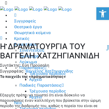
Αν
Συγγραφείς
Θεατρικά έργα
Θεωρητικά κείμενα
Κριτικές
Η ΔΡΑΜΑΤΟΥΡΓΙΑ ΤΟΥ
Συναντήσεις
Συνεντεύξεις
ΒΑΓΓΕΛΗ ΧΑΤΖΗΓΙΑΝΝΙΔΗ
Backstage
Λεύκωμα
Συντάκτης: Εύη Προύσαλη
Παραστάσεις
Συγγραφέας:
Βαγγέλης Χατζηγιαννίδης
Τρέχουσα περίοδος
Το παιχνίδι της «πραγματικότητας»
Αρχείο
Παιδικές Παραστάσεις
Τρέχουσα περίοδος
Εξαρχής πρέπει να τονιστεί ότι είναι δύσκολο να
Αρχείο
παρουσιάσεις έναν καλλιτέχνη που βρίσκεται στην ώριμη
Νέα
περίοδο της διαδρομής του, καθώς η πορεία του είναι σε
Τρέχουσα περίοδος