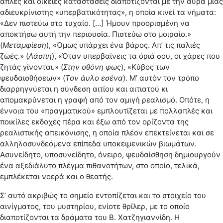
απλές και οικείες καταστάσεις διαποτίζονται με την αύρα μιας
αδιευκρίνιστης «υπερβατικότητας», η οποία κινεί τα νήματα:
«Δεν πιστεύω στο τυχαίο. […] Ήμουν προορισμένη να
αποκτήσω αυτή την περιουσία. Πιστεύω στο μοιραίο.»
(
Μεταμφίεση
), «Όμως υπάρχει ένα βάρος. Απ’ τις παλιές
ζωές.» (
Λάσπη
), «Όταν υπερβαίνεις τα όριά σου, οι χάρες που
ζητάς γίνονται.» (
Στην οθόνη φως
), «Κύβος των
ψευδαισθήσεων» (
Τον άυλο εσένα
). Μ’ αυτόν τον τρόπο
διαρρηγνύεται η σύνδεση αιτίου και αιτιατού κι
απομακρύνεται η γραφή από τον αμιγή ρεαλισμό. Οπότε, η
έννοια του «πραγματικού» εμπλουτίζεται με πολλαπλές και
ποικίλες εκδοχές πέρα και έξω από τον ορίζοντα της
ρεαλιστικής απεικόνισης, η οποία πλέον επεκτείνεται και σε
αλληλοσυνδεόμενα επίπεδα υποκειμενικών βιωμάτων.
Ασυνείδητο, υποσυνείδητο, όνειρο, ψευδαίσθηση δημιουργούν
ένα αξεδιάλυτο πλέγμα πιθανοτήτων, στο οποίο, τελικά,
εμπλέκεται νοερά και ο θεατής.
Σ’ αυτό ακριβώς το σημείο εντοπίζεται και το στοιχείο του
αινίγματος, του μυστηρίου, ενίοτε θρίλερ, με το οποίο
διαποτίζονται τα δράματα του Β. Χατζηγιαννίδη. Η