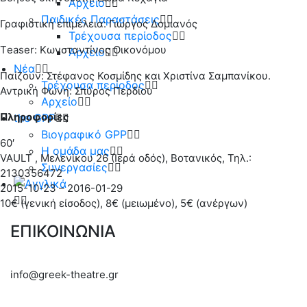
Αρχείο
Παιδικές Παραστάσεις
Γραφιστική επιμέλεια: Γιώργος Δομιανός
Τρέχουσα περίοδος
Τeaser: Κωνσταντίνος Οικονόμου
Αρχείο
Νέα
Παίζουν: Στέφανος Κοσμίδης και Χριστίνα Σαμπανίκου.
Τρέχουσα περίοδος
Αντρική Φωνή: Σπύρος Περδίου
Αρχείο
Πληροφορίες
the GPP
Βιογραφικό GPP
60′
Η ομάδα μας
VAULT , Μελενίκου 26 (Ιερά οδός), Βοτανικός, Τηλ.:
Συνεργασίες
2130356472
2015-10-23 – 2016-01-29
10€ (γενική είσοδος), 8€ (μειωμένο), 5€ (ανέργων)
ΕΠΙΚΟΙΝΩΝΙΑ
info@greek-theatre.gr