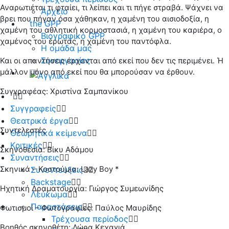
Αναρωτιέται τι φταίει, τι λείπει και τι πήγε στραβά. Ψάχνει να
Αρχείο
βρει που πήγαν όσα χάθηκαν, η χαμένη του αισιοδοξία, η
the GPP
χαμένη του αθλητική κορμοστασιά, η χαμένη του καριέρα, ο
Βιογραφικό GPP
χαμένος του έρωτας, η χαμένη του παντόφλα.
Η ομάδα μας
Συνεργασίες
Και οι απαντήσεις έρχονται από εκεί που δεν τις περιμένει. Ή
μάλλον μόνο από εκεί που θα μπορούσαν να έρθουν.
Συγγραφέας: Χριστίνα Σαμπανίκου
Συγγραφείς
Θεατρικά έργα
Συντελεστές
Θεωρητικά κείμενα
Κριτικές
Σκηνοθεσία: Bίκυ Αδάμου
Συναντήσεις
Σκηνικά – Κοστούμια: Lazy Boy *
Συνεντεύξεις
Backstage
Ηχητική Δραματουργία: Γιώργος Συμεωνίδης
Λεύκωμα
Παραστάσεις
Φωτισμοί – Φωτογραφίες: Παύλος Μαυρίδης
Τρέχουσα περίοδος
Βοηθός σκηνοθέτη: Δώρα Κεχαγιά