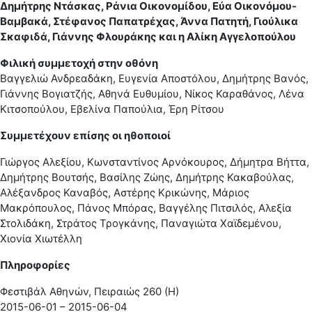
Δημήτρης Ντάσκας, Ράνια Οικονομίδου, Εύα Οικονόμου-
Βαμβακά, Στέφανος Παπατρέχας, Άννα Πατητή, Γιούλικα
Σκαφιδά, Γιάννης Φλουράκης και η Αλίκη Αγγελοπούλου
Φιλική συμμετοχή στην οθόνη
Βαγγελιώ Ανδρεαδάκη, Ευγενία Αποστόλου, Δημήτρης Βανός,
Γιάννης Βογιατζής, Αθηνά Ευθυμίου, Νίκος Καραθάνος, Λένα
Κιτσοπούλου, Εβελίνα Παπούλια, Έρη Ρίτσου
Συμμετέχουν επίσης οι ηθοποιοί
Γιώργος Αλεξίου, Κωνσταντίνος Αρνόκουρος, Δήμητρα Βήττα,
Δημήτρης Βουτσής, Βασίλης Ζώης, Δημήτρης Κακαβούλας,
Αλέξανδρος Καναβός, Αστέρης Κρικώνης, Μάριος
Μακρόπουλος, Πάνος Μπόρας, Βαγγέλης Πιτσιλός, Αλεξία
Στολιδάκη, Στράτος Τρογκάνης, Παναγιώτα Χαϊδεμένου,
Χιονία Χιωτέλλη
Πληροφορίες
Φεστιβάλ Αθηνών, Πειραιώς 260 (Η)
2015-06-01 – 2015-06-04