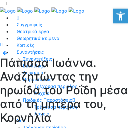
Αν
Συγγραφείς
Θεατρικά έργα
Θεωρητικά κείμενα
Κριτικές
Συναντήσεις
Πάπισσα Ιωάννα.
Συνεντεύξεις
Backstage
Αναζητώντας την
Λεύκωμα
Παραστάσεις
ηρωίδα του Ροΐδη μέσα
Τρέχουσα περίοδος
Αρχείο
από τη μητέρα του,
Παιδικές Παραστάσεις
Τρέχουσα περίοδος
Κορνηλία
Αρχείο
Νέα
Τρέχουσα περίοδος