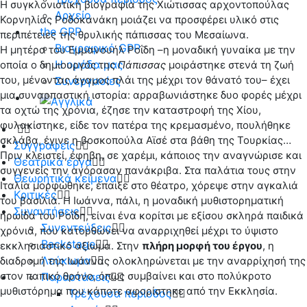
Η συγκλονιστική βιογραφία της Χιώτισσας αρχοντοπούλας
Αρχείο
Κορνηλίας Ροδοκανάκη μοιάζει να προσφέρει υλικό στις
the GPP
περιπέτειες της θρυλικής πάπισσας του Μεσαίωνα.
Βιογραφικό GPP
Η μητέρα του Εμμανουήλ Ροΐδη –η μοναδική γυναίκα με την
Η ομάδα μας
οποία ο δημιουργός της
Πάπισσας
μοιράστηκε στενά τη ζωή
του, μένοντας άγαμος πλάι της μέχρι τον θάνατό του– έχει
Συνεργασίες
μια συναρπαστική ιστορία: αρραβωνιάστηκε δυο φορές μέχρι
τα οχτώ της χρόνια, έζησε την καταστροφή της Χίου,
φυλακίστηκε, είδε τον πατέρα της κρεμασμένο, πουλήθηκε
σκλάβα, έγινε η βοσκοπούλα Αϊσέ στα βάθη της Τουρκίας…
Συγγραφείς
Πριν κλειστεί, έφηβη, σε χαρέμι, κάποιος την αναγνώρισε και
Θεατρικά έργα
συγγενείς την αγόρασαν πανάκριβα. Στα παλάτια τους στην
Θεωρητικά κείμενα
Ιταλία μορφώθηκε, έπαιξε στο θέατρο, χόρεψε στην αγκαλιά
Κριτικές
του βασιλιά. Η Ιωάννα, πάλι, η μοναδική μυθιστορηματική
Συναντήσεις
ηρωίδα του Ροΐδη, είναι ένα κορίτσι με εξίσου σκληρά παιδικά
Συνεντεύξεις
χρόνια, που κατορθώνει να αναρριχηθεί μέχρι το ύψιστο
Backstage
εκκλησιαστικό αξίωμα. Στην
πλήρη μορφή του έργου
, η
Λεύκωμα
διαδρομή της Ιωάννας ολοκληρώνεται με την αναρρίχησή της
στον παπικό θρόνο, όπως συμβαίνει και στο πολύκροτο
Παραστάσεις
μυθιστόρημα που κάποτε αφορίστηκε από την Εκκλησία.
Τρέχουσα περίοδος