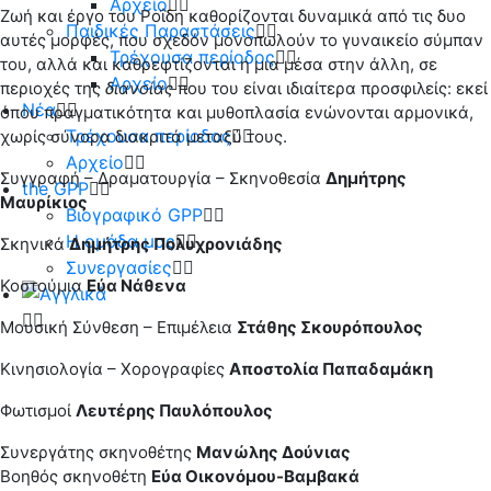
Αρχείο
Ζωή και έργο του Ροΐδη καθορίζονται δυναμικά από τις δυο
Παιδικές Παραστάσεις
αυτές μορφές, που σχεδόν μονοπωλούν το γυναικείο σύμπαν
Τρέχουσα περίοδος
του, αλλά και καθρεφτίζονται η μια μέσα στην άλλη, σε
Αρχείο
περιοχές της
διανοίας
που του είναι ιδιαίτερα προσφιλείς: εκεί
Νέα
όπου πραγματικότητα και μυθοπλασία ενώνονται αρμονικά,
Τρέχουσα περίοδος
χωρίς σύνορα διακριτά μεταξύ τους.
Αρχείο
Συγγραφή – Δραματουργία – Σκηνοθεσία
Δημήτρης
the GPP
Μαυρίκιος
Βιογραφικό GPP
Η ομάδα μας
Σκηνικά
Δημήτρης Πολυχρονιάδης
Συνεργασίες
Κοστούμια
Εύα Νάθενα
Μουσική Σύνθεση – Επιμέλεια
Στάθης Σκουρόπουλος
Κινησιολογία – Χορογραφίες
Αποστολία Παπαδαμάκη
Φωτισμοί
Λευτέρης Παυλόπουλος
Συνεργάτης σκηνοθέτης
Μανώλης Δούνιας
Βοηθός σκηνοθέτη
Εύα Οικονόμου-Βαμβακά