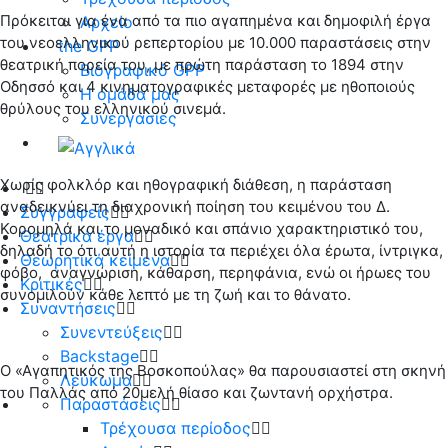
Πρόκειται για ένα από τα πιο αγαπημένα και δημοφιλή έργα
Αρχείο
του νεοελληνικού ρεπερτορίου με 10.000 παραστάσεις στην
the GPP
θεατρική πορεία του, με πρώτη παράσταση το 1894 στην
Βιογραφικό GPP
Οδησσό και 4 κινηματογραφικές μεταφορές με ηθοποιούς
Η ομάδα μας
θρύλους του ελληνικού σινεμά.
Συνεργασίες
Χωρίς φολκλόρ και ηθογραφική διάθεση, η παράσταση
αναδεικνύει τη διαχρονική ποίηση του κειμένου του Δ.
Συγγραφείς
Κορομηλά και το μοναδικό και σπάνιο χαρακτηριστικό του,
Θεατρικά έργα
δηλαδή το ότι αυτή η ιστορία τα περιέχει όλα έρωτα, ίντριγκα,
Θεωρητικά κείμενα
φόβο, αναγνώριση, κάθαρση, περηφάνια, ενώ οι ήρωες του
Κριτικές
συνομιλούν κάθε λεπτό με τη ζωή και το θάνατο.
Συναντήσεις
Συνεντεύξεις
Backstage
Ο «Αγαπητικός της Βοσκοπούλας» θα παρουσιαστεί στη σκηνή
Λεύκωμα
του Παλλάς από 20μελή θίασο και ζωντανή ορχήστρα.
Παραστάσεις
Τρέχουσα περίοδος