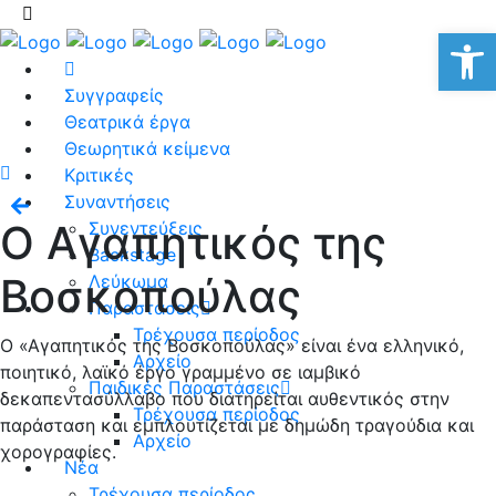
Αν
Συγγραφείς
Θεατρικά έργα
Θεωρητικά κείμενα
Κριτικές
Συναντήσεις
Ο Αγαπητικός της
Συνεντεύξεις
Backstage
Βοσκοπούλας
Λεύκωμα
Παραστάσεις
Τρέχουσα περίοδος
Ο «Αγαπητικός της Βοσκοπούλας» είναι ένα ελληνικό,
Αρχείο
ποιητικό, λαϊκό έργο γραμμένο σε ιαμβικό
Παιδικές Παραστάσεις
δεκαπεντασύλλαβο που διατηρείται αυθεντικός στην
Τρέχουσα περίοδος
παράσταση και εμπλουτίζεται με δημώδη τραγούδια και
Αρχείο
χορογραφίες.
Νέα
Τρέχουσα περίοδος