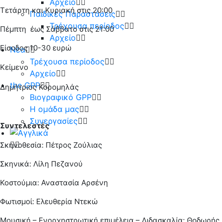
Αρχείο
Τετάρτη και Κυριακή στις 20:00
Παιδικές Παραστάσεις
Τρέχουσα περίοδος
Πέμπτη έως Σάββατο στις 21:00
Αρχείο
Είσοδος 10-30 ευρώ
Νέα
Τρέχουσα περίοδος
Κείμενο
Αρχείο
the GPP
Δημήτριος Κορομηλάς
Βιογραφικό GPP
Η ομάδα μας
Συνεργασίες
Συντελεστές
Σκηνοθεσία: Πέτρος Ζούλιας
Σκηνικά: Λίλη Πεζανού
Κοστούμια: Αναστασία Αρσένη
Φωτισμοί: Ελευθερία Ντεκώ
Μουσική – Ενορχηστρωτική επιμέλεια – Διδασκαλία: Θοδωρής