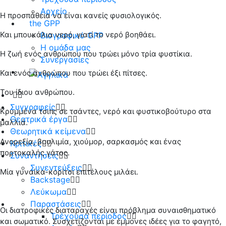
Αρχείο
Η προσπάθεια να είναι κανείς φυσιολογικός.
the GPP
Και μπουκάλια νερό, γιατί το νερό βοηθάει.
Βιογραφικό GPP
Η ομάδα μας
Η ζωή ενός ανθρώπου που τρώει μόνο τρία φυστίκια.
Συνεργασίες
Και ενός ανθρώπου που τρώει έξι πίτσες.
Του ίδιου ανθρώπου.
Συγγραφείς
Κρυμμένα τσιπς σε τσάντες, νερό και φυστικοβούτυρο στα
Θεατρικά έργα
μαλλιά.
Θεωρητικά κείμενα
Ανορεξία, βουλιμία, χιούμορ, σαρκασμός και ένας
Κριτικές
πορτοκαλής γάτος.
Συναντήσεις
Συνεντεύξεις
Μία γυναίκα-κορίτσι επιτέλους μιλάει.
Backstage
Λεύκωμα
Παραστάσεις
Οι διατροφικές διαταραχές είναι πρόβλημα συναισθηματικό
Τρέχουσα περίοδος
και σωματικό. Συσχετίζονται με έμμονες ιδέες για το φαγητό,