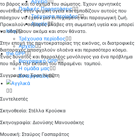
Αρχείο
το βάρος και το σχήμα του σώματος. Έχουν αρνητικές
Παιδικές Παραστάσεις
συνέπειες στην ψυχική υγεία και εμποδίζουν αυτούς που
Τρέχουσα περίοδος
πάσχουν να έχουν μια ευτυχισμένη και παραγωγική ζωή.
Αρχείο
Προκαλούν σοβαρές βλάβες στη σωματική υγεία και μπορεί
Νέα
να οδηγήσουν ακόμα και στον θάνατο.
Τρέχουσα περίοδος
Στην εποχή της παντοκρατορίας της εικόνας, οι διατροφικές
Αρχείο
διαταραχές απασχολούν ολοένα και περισσότερο κόσμο.
the GPP
Ένας δυνατός και θαρραλέος μονόλογος για ένα πρόβλημα
Βιογραφικό GPP
που παρά την έκτασή του παραμένει ταμπού.
Η ομάδα μας
Συγγραφέας: Έρση Νιαώτη
Συνεργασίες
Συντελεστές
Σκηνοθεσία: Στέλλα Κρούσκα
Σκηνογραφία: Διονύσης Μανουσάκης
Μουσική: Σταύρος Γασπαράτος