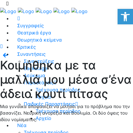
Αν
Συγγραφείς
Θεατρικά έργα
Θεωρητικά κείμενα
Κριτικές
Συναντήσεις
Κοιμήθηκα με τα
Συνεντεύξεις
Backstage
μαλλιά μου μέσα σ’ένα
Λεύκωμα
Παραστάσεις
άδειο κουτί πίτσας
Τρέχουσα περίοδος
Αρχείο
Παιδικές Παραστάσεις
Μια γυναίκα αποφασίζει να μιλήσει για το πρόβλημα που την
Τρέχουσα περίοδος
βασανίζει. Νευρική ανορεξία και Βουλιμία. Οι δύο όψεις του
Αρχείο
ιδίου νομίσματος.
Νέα
Τρέχουσα περίοδος