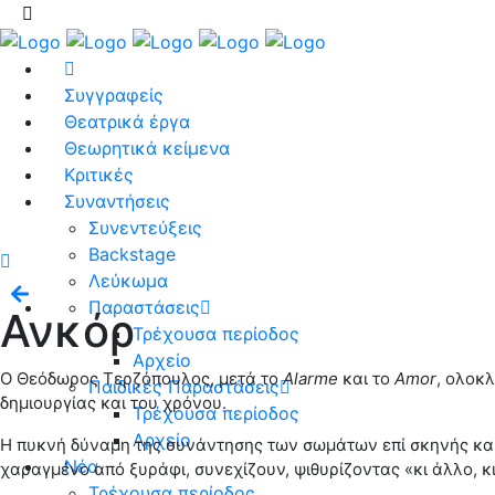
Συγγραφείς
Θεατρικά έργα
Θεωρητικά κείμενα
Κριτικές
Συναντήσεις
Συνεντεύξεις
Backstage
Λεύκωμα
Παραστάσεις
Ανκόρ
Τρέχουσα περίοδος
Αρχείο
Ο Θεόδωρος Τερζόπουλος, μετά το
Alarme
και το
Amor
, ολοκ
Παιδικές Παραστάσεις
δημιουργίας και του χρόνου.
Τρέχουσα περίοδος
Αρχείο
Η πυκνή δύναμη της συνάντησης των σωμάτων επί σκηνής και η
Νέα
χαραγμένο από ξυράφι, συνεχίζουν, ψιθυρίζοντας «κι άλλο, 
Τρέχουσα περίοδος