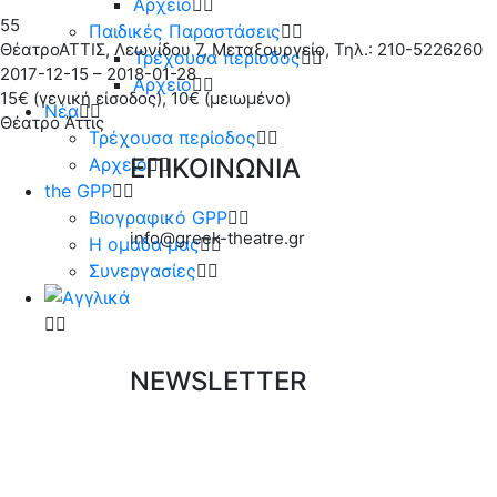
Αρχείο
55
Παιδικές Παραστάσεις
ΘέατροΑΤΤΙΣ, Λεωνίδου 7, Μεταξουργείο, Τηλ.: 210-5226260
Τρέχουσα περίοδος
2017-12-15 – 2018-01-28
Αρχείο
15€ (γενική είσοδος), 10€ (μειωμένο)
Νέα
Θέατρο Άττις
Τρέχουσα περίοδος
ΕΠΙΚΟΙΝΩΝΙΑ
Αρχείο
the GPP
Βιογραφικό GPP
info@greek-theatre.gr
Η ομάδα μας
Συνεργασίες
NEWSLETTER