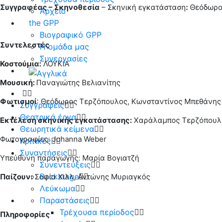
Συγγραφέας – Σκηνοθεσία
– Σκηνική εγκατάσταση
:
Θεόδωρο
Αρχείο
the GPP
Βιογραφικό GPP
Συντελεστές
Η ομάδα μας
Συνεργασίες
Κοστούμια:
ΛΟΥΚΙΑ
Μουσική:
Παναγιώτης Βελιανίτης
Φωτισμοί
: Θεόδωρος Τερζόπουλος, Κωνσταντίνος Μπεθάνης
Συγγραφείς
Θεατρικά έργα
Εκτέλεση σκηνικής εγκατάστασης:
Χαράλαμπος Τερζόπουλ
Θεωρητικά κείμενα
Φωτογραφίες: Johanna Weber
Κριτικές
Συναντήσεις
Υπεύθυνη παραγωγής: Μαρία Βογιατζή
Συνεντεύξεις
Backstage
Παίζουν:
Σοφία Χιλλ, Αντώνης Μυριαγκός
Λεύκωμα
Παραστάσεις
Τρέχουσα περίοδος
Πληροφορίες