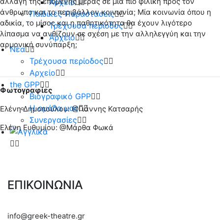
αλλαγή της επόμενης μέρας σε μία πιο φιλική προς τον
Αρχείο
άνθρωπο και το περιβάλλον κοινωνία; Μία κοινωνία όπου η
Παιδικές Παραστάσεις
αδικία, το μίσος και η παθητικότητα θα έχουν λιγότερο
Τρέχουσα περίοδος
λίπασμα να ανθίζουν σε σχέση με την αλληλεγγύη και την
Αρχείο
αρμονική συνύπαρξη;
Νέα
Τρέχουσα περίοδος
Αρχείο
the GPP
Φωτογραφίες
Βιογραφικό GPP
Η ομάδα μας
Ελένη Δημοπούλου: @Γιάννης Κατσαρής
Συνεργασίες
Ελένη Ευθυμίου: @Μάρθα Φωκά
ΕΠΙΚΟΙΝΩΝΙΑ
info@greek-theatre.gr