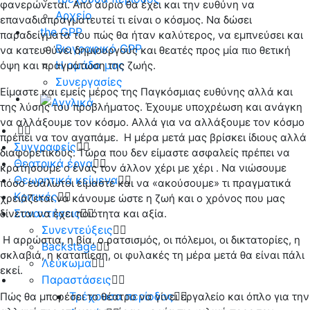
φανερώνεται. Από αύριο θα έχει και την ευθύνη να
Αρχείο
επαναδιαπραγματευτεί τι είναι ο κόσμος. Να δώσει
the GPP
παραδείγματα του πώς θα ήταν καλύτερος, να εμπνεύσει και
Βιογραφικό GPP
να κατευθύνει δημιουργούς και θεατές προς μία πιο θετική
Η ομάδα μας
όψη και πραγμάτωση της ζωής.
Συνεργασίες
Είμαστε και εμείς μέρος της Παγκόσμιας ευθύνης αλλά και
της λύσης του προβλήματος. Έχουμε υποχρέωση και ανάγκη
να αλλάξουμε τον κόσμο. Αλλά για να αλλάξουμε τον κόσμο
πρέπει να τον αγαπάμε. Η μέρα μετά μας βρίσκει ίδιους αλλά
Συγγραφείς
διαφορετικούς. Τώρα που δεν είμαστε ασφαλείς πρέπει να
Θεατρικά έργα
κρατήσουμε ο ένας τον άλλον χέρι με χέρι . Να νιώσουμε
Θεωρητικά κείμενα
πόσο ευάλωτοι είμαστε και να «ακούσουμε» τι πραγματικά
Κριτικές
χρειάζεται να κάνουμε ώστε η ζωή και ο χρόνος που μας
Συναντήσεις
δίνεται να έχει ποιότητα και αξία.
Συνεντεύξεις
Η αρρώστια, η βία, ο ρατσισμός, οι πόλεμοι, οι δικτατορίες, η
Backstage
σκλαβιά, η καταπίεση, οι φυλακές τη μέρα μετά θα είναι πάλι
Λεύκωμα
εκεί.
Παραστάσεις
Τρέχουσα περίοδος
Πώς θα μπορέσει το θέατρο να γίνει εργαλείο και όπλο για την