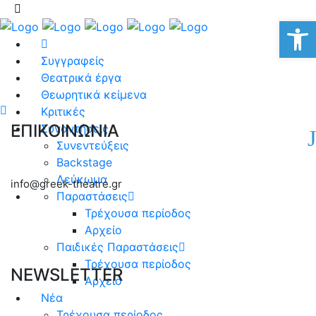
Αν
Συγγραφείς
Θεατρικά έργα
Θεωρητικά κείμενα
Κριτικές
ΕΠΙΚΟΙΝΩΝΙΑ
Συναντήσεις
Συνεντεύξεις
Backstage
Λεύκωμα
info@greek-theatre.gr
Παραστάσεις
Τρέχουσα περίοδος
Αρχείο
Παιδικές Παραστάσεις
Τρέχουσα περίοδος
NEWSLETTER
Αρχείο
Νέα
Τρέχουσα περίοδος