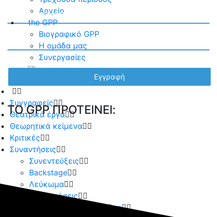
Αρχείο
the GPP
Βιογραφικό GPP
Η ομάδα μας
Συνεργασίες
Συγγραφείς
TO GPP ΠΡΟΤΕΙΝΕΙ:
Θεατρικά έργα
Θεωρητικά κείμενα
Κριτικές
Συναντήσεις
Συνεντεύξεις
Backstage
Λεύκωμα
Παραστάσεις
Τρέχουσα περίοδος