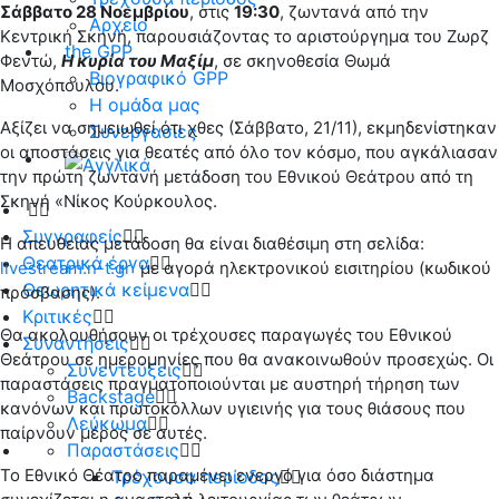
Σάββατο 28 Νοεμβρίου
, στις
19:30
, ζωντανά από την
Αρχείο
Κεντρική Σκηνή, παρουσιάζοντας το αριστούργημα του Ζωρζ
the GPP
Φεντώ,
Η κυρία του Μαξίμ
, σε σκηνοθεσία Θωμά
Βιογραφικό GPP
Μοσχόπουλου.
Η ομάδα μας
Αξίζει να σημειωθεί ότι χθες (Σάββατο, 21/11), εκμηδενίστηκαν
Συνεργασίες
οι αποστάσεις για θεατές από όλο τον κόσμο, που αγκάλιασαν
την πρώτη ζωντανή μετάδοση του Εθνικού Θεάτρου από τη
Σκηνή «Νίκος Κούρκουλος.
Συγγραφείς
Η απευθείας μετάδοση θα είναι διαθέσιμη στη σελίδα:
Θεατρικά έργα
livestream.n-t.gr
με αγορά ηλεκτρονικού εισιτηρίου (κωδικού
Θεωρητικά κείμενα
πρόσβασης).
Κριτικές
Θα ακολουθήσουν οι τρέχουσες παραγωγές του Εθνικού
Συναντήσεις
Θεάτρου σε ημερομηνίες που θα ανακοινωθούν προσεχώς. Οι
Συνεντεύξεις
παραστάσεις πραγματοποιούνται με αυστηρή τήρηση των
Backstage
κανόνων και πρωτοκόλλων υγιεινής για τους θιάσους που
Λεύκωμα
παίρνουν μέρος σε αυτές.
Παραστάσεις
Το Εθνικό Θέατρο παραμένει ενεργό για όσο διάστημα
Τρέχουσα περίοδος