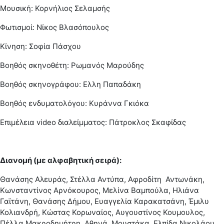
Μουσική: Κορνήλιος Σελαμσής
Φωτισμοί: Νίκος Βλασόπουλος
Κίνηση: Σοφία Πάσχου
Βοηθός σκηνοθέτη: Ρωμανός Μαρούδης
Βοηθός σκηνογράφου: Ελλη Παπαδάκη
Βοηθός ενδυματολόγου: Κυράννα Γκιόκα
Επιμέλεια video διαλείμματος: Πάτροκλος Σκαφίδας
Διανομή (με αλφαβητική σειρά):
Θανάσης Αλευράς, Στέλλα Αντύπα, Αφροδίτη Αντωνάκη,
Κωνσταντίνος Αρνόκουρος, Μελίνα Βαμπούλα, Ηλιάνα
Γαϊτάνη, Θανάσης Δήμου, Ευαγγελία Καρακατσάνη, Έμιλυ
Κολιανδρή, Κώστας Κορωναίος, Αυγουστίνος Κουμουλος,
Πέλλα Μακροδημήτρη, Αθηνά Μουστάκα, Ελπίδα Νικολάου,