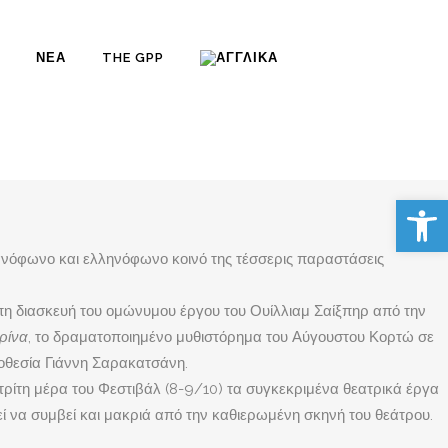
ΝΈΑ
THE GPP
Αν
μανόφωνο και ελληνόφωνο κοινό της τέσσερις παραστάσεις
η διασκευή του ομώνυμου έργου του Ουίλλιαμ Σαίξπηρ από την
ρίνα
, το δραματοποιημένο μυθιστόρημα του Αύγουστου Κορτώ σε
οθεσία Γιάννη Σαρακατσάνη.
τρίτη μέρα του Φεστιβάλ (8-9/10) τα συγκεκριμένα θεατρικά έργα
εί να συμβεί και μακριά από την καθιερωμένη σκηνή του θεάτρου.