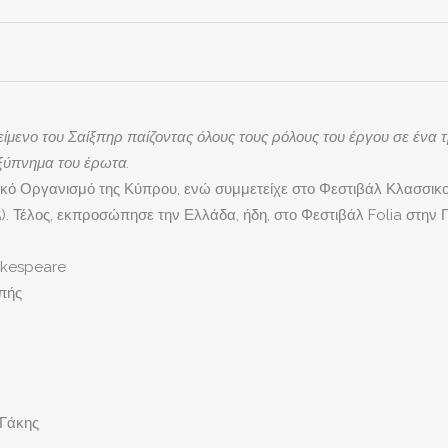
ίμενο του Σαίξπηρ παίζοντας όλους τους ρόλους του έργου σε ένα 
ξύπνημα του έρωτα.
κό Οργανισμό της Κύπρου, ενώ συμμετείχε στο Φεστιβάλ Κλασσικού
). Τέλος, εκπροσώπησε την Ελλάδα, ήδη, στο Φεστιβάλ Folia στην Πο
akespeare
πής
 Γάκης