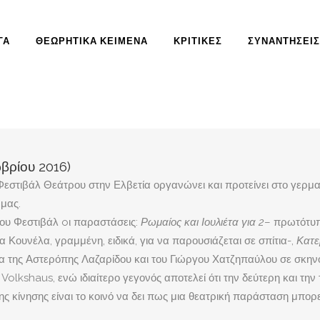
ΓΑ
ΘΕΩΡΗΤΙΚΆ ΚΕΊΜΕΝΑ
ΚΡΙΤΙΚΈΣ
ΣΥΝΑΝΤΉΣΕΙΣ
βρίου 2016)
ύ Φεστιβάλ Θεάτρου στην Ελβετία οργανώνει και προτείνει στο γερ
 μας.
του Φεστιβάλ oι παραστάσεις:
Ρωμαίος και Ιουλιέτα για 2
– πρωτότυπ
α Κουνέλα, γραμμένη, ειδικά, για να παρουσιάζεται σε σπίτια-,
Κατε
α της Αστερόπης Λαζαρίδου και του Γιώργου Χατζηπαύλου σε σκην
kshaus, ενώ ιδιαίτερο γεγονός αποτελεί ότι την δεύτερη και την 
ς κίνησης είναι το κοινό να δει πως μια θεατρική παράσταση μπορ