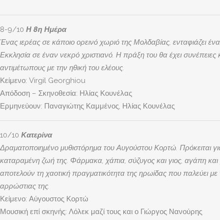
8-9/10
Η 8η Ημέρα
Ένας ιερέας σε κάποιο ορεινό χωριό της Μολδαβίας, ενταφιάζει ένα
Εκκλησία σε έναν νεκρό χριστιανό. Η πράξη του θα έχει συνέπειες 
αντιμέτωπους με την ηθική του ελέους.
Κείμενο: Virgil Georghiou
Απόδοση – Σκηνοθεσία: Ηλίας Κουνέλας
Ερμηνεύουν: Παναγιώτης Καμμένος, Ηλίας Κουνέλας
10/10
Κατερίνα
Δραματοποιημένο μυθιστόρημα του Αυγούστου Κορτώ. Πρόκειται για τ
καταραμένη ζωή της. Φάρμακα, χάπια, σύζυγος και γιος, αγάπη και
αποτελούν τη χαοτική πραγματικότητα της ηρωίδας που παλεύει με 
αρρώστιας της.
Κείμενο: Αύγουστος Κορτώ
Μουσική επί σκηνής: Λόλεκ μαζί τους και ο Γιώργος Νανούρης