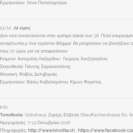
Ερμηνεύουν: Λένα Παπαληγούρα
13/10
72
ώρες
Δυο νέοι συναντιούνται στην κρίσιμη ηλικία των 38. Πολύ κουρασμέ
αντιμέτωποι μ’ ένα τεράστιο δίλημμα: θα μπορέσουν να βουτήξουν 
τους 72 ώρες για να αποφασίσουν.
Κείμενο: Αστερόπη Λαζαρίδου– Γιώργος Χατζηπαύλου
Σκηνοθεσία: Γιάννης Σαρακατσάνης
Μουσική: Φοίβος Δεληβοριάς
Ερμηνεύουν: Βάσω Καβαλιεράτου, Κίμων Φιορέτος
Info
Τοποθεσία:
Volkshaus, Ζυρίχη, Ελβετία (Stauffacherstrasse 60, 8
Ημερομηνίες: 7-13 Οκτωβρίου 2016
Πληροφορίες:
http://www.kinotita.ch
,
https://www.facebook.c