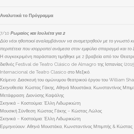
Αναλυτικά το Πρόγραμμα
7/10
Ρωμαίος και Ιουλιέτα για 2
Δύο νέοι ηθοποιοί αναλαμβάνουν να αναμετρηθούν με το γνωστό κε
περιπέτεια που ισορροπεί ανάμεσα στον εμφύλιο σπαραγμό και το 
Η συγκεκριμένη παράσταση τιμήθηκε με 2 βραβεία από τον Θεατρι
διεθνές Festival de Teatro Clásico de Almagro της Ισπανίας (2015
Internacional de Teatro Clasico στο Μεξικό.
Κείμενο: Διασκευή του ομώνυμου θεατρικού έργου του William Sh
Σκηνοθεσία: Κώστας Γάκης, Αθηνά Μουστάκα, Κωνσταντίνος Μπιμ
Μετάφραση: Διονύσης Καψάλης
Σκηνικά – Κοστούμια: Έλλη Λιδωρικιώτη
Μουσική Σύνθεση: Κώστας Γάκης – Κώστας Λώλος
Σκηνικά – Κοστούμια: Έλλη Λιδωρικιώτη
Ερμηνεύουν: Αθηνά Μουστάκα, Κωνσταντίνος Μπιμπής & Κώστας