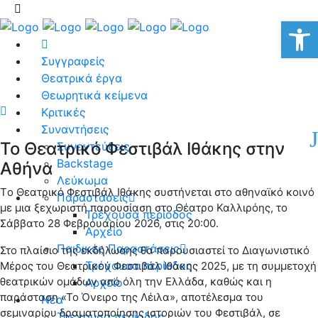
Αν
Συγγραφείς
Θεατρικά έργα
Θεωρητικά κείμενα
Κριτικές
Συναντήσεις
Το Θεατρικό Φεστιβάλ Ιθάκης στην
Συνεντεύξεις
Backstage
Αθήνα
Λεύκωμα
Tο Θεατρικό Φεστιβάλ Ιθάκης συστήνεται στο αθηναϊκό κοινό
Παραστάσεις
με μια ξεχωριστή παρουσίαση στο Θέατρο Καλλιρόης, το
Τρέχουσα περίοδος
Σάββατο 28 Φεβρουαρίου 2026, στις 20:00.
Αρχείο
Παιδικές Παραστάσεις
Στο πλαίσιο της εκδήλωσης θα παρουσιαστεί το Διαγωνιστικό
Τρέχουσα περίοδος
Μέρος του Θεατρικού Φεστιβάλ Ιθάκης 2025, με τη συμμετοχή
θεατρικών ομάδων από όλη την Ελλάδα, καθώς και η
Αρχείο
παράσταση «Το Όνειρο της Λέιλα», αποτέλεσμα του
Νέα
σεμιναρίου δραματοποίησης ιστοριών του Φεστιβάλ, σε
Τρέχουσα περίοδος