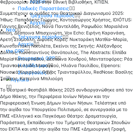
Αρχείο
Φεβρουαρίου 2026 στην Εθνική Βιβλιοθήκη, ΚΠΙΣΝ.
Παιδικές Παραστάσεις
Συμμετέχουν οι ομάδες του Θεατρικού Διαγωνισμού 2025:
Τρέχουσα περίοδος
Ήθως: Παπαδάκης Γιώργος, Κοντογεώργος Χρήστος, IDIÓTUS:
Αρχείο
Γιάννης Βενιζέλος, Νανά Παντελάδη, Ραψωδύο: Μαριαλένα
Νέα
Μπόη, Δέσποινα Μπισχινιώτη, Vox Echo: Ειρήνη Καρανάση,
Τρέχουσα περίοδος
Αρετή Σταμούλη, Διφυείς Κόρες: Νυκταράκη Ματθία–Μαρία,
Αρχείο
Κωνσταντάκη Νικολέτα, Εκείνοι της Σκηνής: Αλέξανδρος
the GPP
Δάλλας, Κωνσταντίνος Θανόπουλος, The Abstracts: Ελπίδα
Βιογραφικό GPP
Μαρία Κατουρτσίδου, Δέσποινα Χονδρού, Μαντατοφόρες: Ρέα
Η ομάδα μας
Τριανταφυλλίδη Μαραγκού, Ηλιάνα Παυλίδου, Elpenors:
Ναυσικά Κοριαλού, Θάνος Τριανταφύλλου, RedNose: Βασίλης
Συνεργασίες
Τσιάκας, Κατερίνα Μπιλιούρη
Το Θεατρικό Φεστιβάλ Ιθάκης 2025 συνδιοργανώθηκε από τον
Δήμο Ιθάκης, την Περιφέρεια Ιονίων Νήσων και την
Περιφερειακή Ένωση Δήμων Ιονίων Νήσων. Τελέστηκε υπό
την αιγίδα του Υπουργείου Πολιτισμού, σε συνεργασία με το
ΠΜΣ «Ελληνικό και Παγκόσμιο Θέατρο: Δραματουργία,
Παράσταση, Εκπαίδευση» του Τμήματος Θεατρικών Σπουδών
του ΕΚΠΑ και υπό την αιγίδα του ΠΜΣ «Δημιουργική Γραφή,