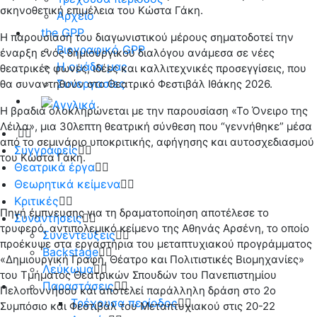
σκηνοθετική επιμέλεια του Κώστα Γάκη.
Αρχείο
the GPP
Η παρουσίαση του διαγωνιστικού μέρους σηματοδοτεί την
Βιογραφικό GPP
έναρξη ενός δημιουργικού διαλόγου ανάμεσα σε νέες
Η ομάδα μας
θεατρικές φωνές, ιδέες και καλλιτεχνικές προσεγγίσεις, που
Συνεργασίες
θα συναντηθούν στο Θεατρικό Φεστιβάλ Ιθάκης 2026.
Η βραδιά ολοκληρώνεται με την παρουσίαση «Το Όνειρο της
Λέιλα», μια 30λεπτη θεατρική σύνθεση που “γεννήθηκε” μέσα
από το σεμινάριο υποκριτικής, αφήγησης και αυτοσχεδιασμού
Συγγραφείς
του Κώστα Γάκη.
Θεατρικά έργα
Θεωρητικά κείμενα
Κριτικές
Πηγή έμπνευσης για τη δραματοποίηση αποτέλεσε το
Συναντήσεις
τρυφερό, αντιπολεμικό κείμενο της Αθηνάς Αρσένη, το οποίο
Συνεντεύξεις
προέκυψε στα εργαστήρια του μεταπτυχιακού προγράμματος
Backstage
«Δημιουργική Γραφή, Θέατρο και Πολιτιστικές Βιομηχανίες»
Λεύκωμα
του Τμήματος Θεατρικών Σπουδών του Πανεπιστημίου
Παραστάσεις
Πελοποννήσου και αποτελεί παράλληλη δράση στο 2ο
Τρέχουσα περίοδος
Συμπόσιο και Φεστιβάλ του Μεταπτυχιακού στις 20-22