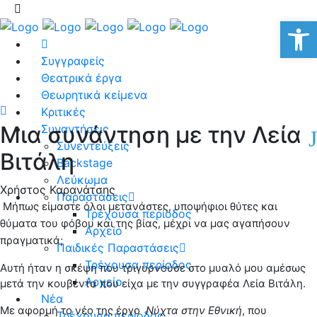
Αν
Συγγραφείς
Θεατρικά έργα
Θεωρητικά κείμενα
Κριτικές
Μια συνάντηση με την Λεία
Συναντήσεις
Συνεντεύξεις
Βιτάλη
Backstage
Λεύκωμα
Χρήστος Καρανάτσης
Παραστάσεις
Μήπως είμαστε όλοι μετανάστες, υποψήφιοι θύτες και
Τρέχουσα περίοδος
θύματα του φόβου και της βίας, μέχρι να μας αγαπήσουν
Αρχείο
πραγματικά;
Παιδικές Παραστάσεις
Τρέχουσα περίοδος
Αυτή ήταν η σκέψη που τριγυρνούσε στο μυαλό μου αμέσως
Αρχείο
μετά την κουβέντα που είχα με την συγγραφέα Λεία Βιτάλη.
Νέα
Με αφορμή το νέο της έργο
Νύχτα στην Εθνική
, που
Τρέχουσα περίοδος