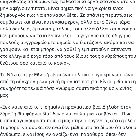
σκηνοθέτες αποδομώντας τα θεατρικά έργα φτάνουν στο να
μην αφήνουν τίποτα. Είναι σημαντικό να γνωρίζει ένας
δημιουργός πως να επανασυνθέτει. Σε σπάνιες περιπτώσεις
συμβαίνει και είναι και ενδιαφέρον, αλλά αυτό θέλει πάρα
πολύ δουλειά, έμπνευση, τόλμη, και πολλά άλλα και σίγουρα
δεν μπορούν να το κάνουν όλοι. Το γεγονός αυτό οδήγησε
πολλούς συγγραφείς στο σημείο να διστάζουν ακόμα και να
γράψουν. Και έτσι μπορεί να χαθεί η εμπιστοσύνη απέναντι
στο ελληνικό έργο τόσο από τους ίδιους τους ανθρώπους του
θεάτρου όσο και από το κοινό».
Το Νύχτα στην Εθνική είναι ένα πολιτικό έργο εμπνευσμένο
από τη σύγχρονη ελληνική πραγματικότητα. Είναι η βία και η
σκληρότητα τελικά τόσο γνώριμα συστατικά της κοινωνίας
μας;
«Ξεκινάμε από το τι σημαίνει πραγματικά βία. Δηλαδή όταν
λέμε “η βία φέρνει βία” δεν είναι απλά μια κουβέντα… Πως
διαπαιδαγωγούμε τα παιδιά μας στην οικογένεια, στο σχολείο;
Τι μπορεί να συμβεί αν εγώ δεν μάθω στο παιδί μου ότι όλοι οι
άνθρωποι είναι ίσοι; Αν ανοίξω ένα παράθυρο όπου δεν