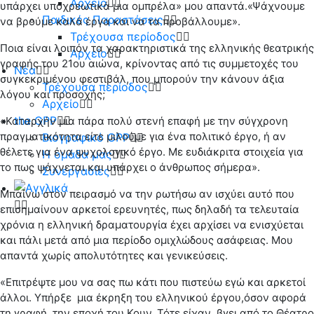
Αρχείο
υπάρχει υποχρεωτικά μια ομπρέλα» μου απαντά.«Ψάχνουμε
Παιδικές Παραστάσεις
να βρούμε καλά έργα και να τα προβάλλουμε».
Τρέχουσα περίοδος
Ποια είναι λοιπόν τα χαρακτηριστικά της ελληνικής θεατρικής
Αρχείο
γραφής του 21ου αιώνα, κρίνοντας από τις συμμετοχές του
Νέα
συγκεκριμένου φεστιβάλ, που μπορούν την κάνουν άξια
Τρέχουσα περίοδος
λόγου και προσοχής;
Αρχείο
the GPP
«Καταρχήν μια πάρα πολύ στενή επαφή με την σύγχρονη
πραγματικότητα είτε μιλούμε για ένα πολιτικό έργο, ή αν
Βιογραφικό GPP
θέλετε για ένα ψυχολογικό έργο. Με ευδιάκριτα στοιχεία για
Η ομάδα μας
το πως ψάχνεται και υπάρχει ο άνθρωπος σήμερα».
Συνεργασίες
Μπαίνω στον πειρασμό να την ρωτήσω αν ισχύει αυτό που
επισημαίνουν αρκετοί ερευνητές, πως δηλαδή τα τελευταία
χρόνια η ελληνική δραματουργία έχει αρχίσει να ενισχύεται
και πάλι μετά από μια περίοδο ομιχλώδους ασάφειας. Μου
απαντά χωρίς απολυτότητες και γενικεύσεις.
«Επιτρέψτε μου να σας πω κάτι που πιστεύω εγώ και αρκετοί
άλλοι. Υπήρξε μια έκρηξη του ελληνικού έργου,όσον αφορά
τη γραφή, την εποχή του Κουν. Τότε είχαν βγει από το Θέατρο