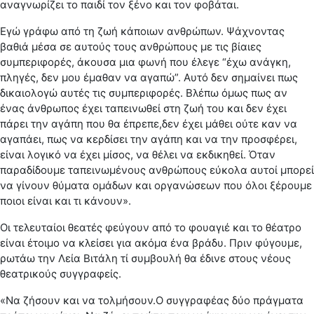
αναγνωρίζει το παιδί τον ξένο και τον φοβάται.
Εγώ γράφω από τη ζωή κάποιων ανθρώπων. Ψάχνοντας
βαθιά μέσα σε αυτούς τους ανθρώπους με τις βίαιες
συμπεριφορές, άκουσα μια φωνή που έλεγε “έχω ανάγκη,
πληγές, δεν μου έμαθαν να αγαπώ”. Αυτό δεν σημαίνει πως
δικαιολογώ αυτές τις συμπεριφορές. Βλέπω όμως πως αν
ένας άνθρωπος έχει ταπεινωθεί στη ζωή του και δεν έχει
πάρει την αγάπη που θα έπρεπε,δεν έχει μάθει ούτε καν να
αγαπάει, πως να κερδίσει την αγάπη και να την προσφέρει,
είναι λογικό να έχει μίσος, να θέλει να εκδικηθεί. Όταν
παραδίδουμε ταπεινωμένους ανθρώπους εύκολα αυτοί μπορεί
να γίνουν θύματα ομάδων και οργανώσεων που όλοι ξέρουμε
ποιοι είναι και τι κάνουν».
Οι τελευταίοι θεατές φεύγουν από το φουαγιέ και το θέατρο
είναι έτοιμο να κλείσει για ακόμα ένα βράδυ. Πριν φύγουμε,
ρωτάω την Λεία Βιτάλη τί συμβουλή θα έδινε στους νέους
θεατρικούς συγγραφείς.
«Να ζήσουν και να τολμήσουν.Ο συγγραφέας δύο πράγματα