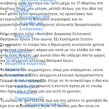
ανεβαίνει κάθε Δευτέρα και Τρίτη μέχρι τις 17 Μαρτίου στο
Αρχείο
Αγγέλων Βήμα, μου μίλησε, μεταξύ άλλων, για την ιδέα της
the GPP
που φέτος έγινε πραγματικότητα, τις προκλήσεις που
Βιογραφικό GPP
αντιμετωπίζουν οι θεατρικοί συγγραφείς και τα
Η ομάδα μας
χαρακτηριστικά της σύγχρονης ελληνικής δραματουργίας.
Συνεργασίες
Κάτω από τον τίτλο «Φεστιβάλ Διαρκείας Ελληνικού
Θεατρικού Έργου 21ου αιώνα: Έξι Εγκλήματα ζητούν
Συγγραφέα» το όνειρο που η δημιουργός κυνηγούσε χρόνια
απέκτησε επιτέλους σάρκα και οστά με την ελπίδα ότι «θα
Συγγραφείς
γίνει ένας θεσμός- μια γωνιά όπου θα υπάρχει πάντα χώρος
Θεατρικά έργα
για το σύγχρονο ελληνικό θεατρικό έργο».
Θεωρητικά κείμενα
Κριτικές
Τα κείμενα που συμμετέχουν, όπως μου επισημαίνει, «είναι
Συναντήσεις
εμπνευσμένα από την σύγχρονη ελληνική πραγματικότητα.
Γραμμένα πολύ πρόσφατα, έτυχε να τα ανακαλύψω η ίδια και
Συνεντεύξεις
να έχουν αυτήν την μακρινή ή κοντινή σχέση με το νουάρ
Backstage
που ήταν και ο τίτλος μας για αυτή τη χρονιά».
Λεύκωμα
Παραστάσεις
Τη ρωτάω αν φαντάζεται πως και στο μέλλον το φεστιβάλ θα
Τρέχουσα περίοδος
έχει ένα συγκεκριμένο θέμα. «Ο σκοπός μας δεν είναι να