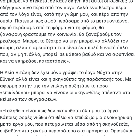
να μπορεί να στέκεται σε κάθε σκηνή και αυτοί οι κώδικες το
οδήγησαν λίγο πέρα από τον λόγο. Αλλά ένα θέατρο πέρα
από τον λόγο είναι, κατά την γνώμη μου, και πέρα από την
ουσία. Πιστεύω πως αφού περάσαμε από το μεταμοντέρνο,
αφού περάσαμε από τη φόρμα για τη φόρμα, θα
ξαναφουγκραστούμε την κοινωνία, θα ξαναβρούμε τον
ρεαλισμό. Μπορεί το θέατρο να μην μπορεί να αλλάξει τον
κόσμο, αλλά η αμεσότητά του είναι ένα πολύ δυνατό όπλο
που, αν μη τι άλλο, μπορεί σε κάποιο βαθμό και να αφυπνίσει
και να επηρεάσει καταστάσεις».
Η Λεία Βιτάλη δεν έχει μόνο γράψει το έργο Νύχτα στην
Εθνική αλλά είναι και η σκηνοθέτις της παράστασής του. Με
αφορμή αυτήν της την επιλογή συζητάμε το πόσο
«επικίνδυνοι» μπορεί να γίνουν οι σκηνοθέτες απέναντι στα
κείμενα των συγγραφέων.
«Η αλήθεια είναι πως δεν σκηνοθετώ όλα μου τα έργα.
Κάποιες φορές νιώθω ότι θέλω να επιδιώξω μια ολοκλήρωση
με τα έργα μου, που πετυχαίνεται μέσα από τη σκηνοθεσία,
εμβαθύνοντας ακόμα περισσότερο στα πράγματα. Ορισμένοι