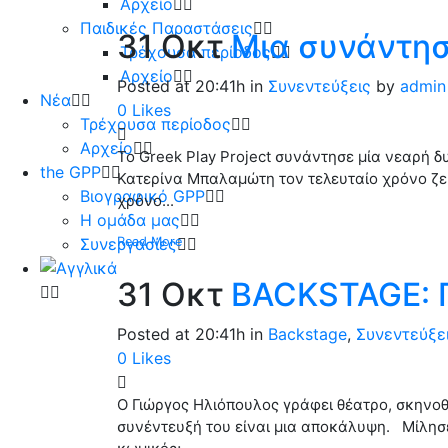
Αρχείο
Παιδικές Παραστάσεις
31 Οκτ
Μια συνάντησ
Τρέχουσα περίοδος
Αρχείο
Posted at 20:41h
in
Συνεντεύξεις
by
admin
Νέα
0
Likes
Τρέχουσα περίοδος
Αρχείο
Το Greek Play Project συνάντησε μία νεαρή δ
the GPP
Κατερίνα Μπαλαμώτη τον τελευταίο χρόνο ζει
Βιογραφικό GPP
χρόνο...
Η ομάδα μας
Συνεργασίες
Read More
31 Οκτ
BACKSTAGE: 
Posted at 20:41h
in
Backstage
,
Συνεντεύξε
0
Likes
Ο Γιώργος Ηλιόπουλος γράφει θέατρο, σκηνοθε
συνέντευξή του είναι μια αποκάλυψη. Μίλησέ μ