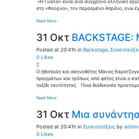
«Η Γυάλα» είναι ένα σύγχρονο ελληνικό έργο
στο «Φούρνο», τον περασμένο Απρίλιο, ενώ έχ
Read More
31 Οκτ
BACKSTAGE:
Posted at 20:41h
in
Backstage
,
Συνεντεύξε
0
Likes
Ο ηθοποιός και σκηνοθέτης Μάνος Καρατζογιά
πραγμάτων και τρόπων, από φέτος είναι ο κα
ταξίδι ταυτότητας. Ποια διαδικασία προετοιμα
Read More
31 Οκτ
Μια συνάντησ
Posted at 20:41h
in
Συνεντεύξεις
by
admin
0
Likes