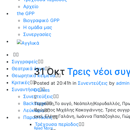
Αρχείο
the GPP
Βιογραφικό GPP
Η ομάδα μας
Συνεργασίες
Συγγραφείς
Θεατρικά έργα
31 Οκτ
Τρεις νέοι συ
Θεωρητικά κείμενα
Κριτικές
Posted at 20:41h
in
Συνεντεύξεις
by
admin
Συναντήσεις
0
Likes
Συνεντεύξεις
Backstage
Τεργέστη,Το αυγό, Νεάπολη(Κορυδαλλός, Πρωί
Ιδρύματος Μιχάλης Κακογιάννης. Τρεις συγγ
Λεύκωμα
εκεί. Ελένη Γαλάνη, Ιωάννα Παπάζογλου, Γιώρ
Παραστάσεις
Τρέχουσα περίοδος
Read More