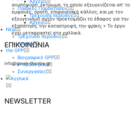
Αρχείο
ανυπόφορο, έκτρωμα, το οποίο εξευγενίζεται απ’ το
Παιδικές Παραστάσεις
εμφανές, ορατό, επιφανειακό κάλλος, και με τον
Τρέχουσα περίοδος
εξευγενισμό αυτόν προετοιμάζει το έδαφος για την
Αρχείο
εξαπάτηση, την καταστροφή, την φρίκη; » Το έργο
Νέα
έχει μεταφραστεί στα γαλλικά.
Τρέχουσα περίοδος
Αρχείο
ΕΠΙΚΟΙΝΩΝΙΑ
the GPP
Βιογραφικό GPP
info@greek-theatre.gr
Η ομάδα μας
Συνεργασίες
NEWSLETTER