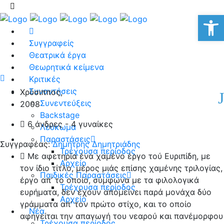
Αν
Συγγραφείς
Θεατρικά έργα
Θεωρητικά κείμενα
Κριτικές
Συναντήσεις
Χρύσιππος,
Συνεντεύξεις
2008
Backstage
6 άνδρες - 4 γυναίκες
Λεύκωμα
Παραστάσεις
Συγγραφέας:
Δημήτρης Δημητριάδης
Τρέχουσα περίοδος
Με αφετηρία ένα χαμένο έργο τού Ευριπίδη, με
Αρχείο
τον ίδιο τίτλο, μέρος μιάς επίσης χαμένης τριλογίας,
Παιδικές Παραστάσεις
έργο απ’ το οποίο, σύμφωνα με τα φιλολογικά
Τρέχουσα περίοδος
ευρήματα, δεν έχουν απομείνει παρά μονάχα δύο
Αρχείο
γράμματα απ’ τον πρώτο στίχο, και το οποίο
Νέα
αφηγείται την απαγωγή του νεαρού και πανέμορφου
Τρέχουσα περίοδος