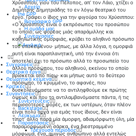
Χρύσιππου, γιου του Πέλοπος, απ’ τον Λάιο, χτίζει ο
Αρχείο
Δημήτρης Δημητριάδης το εν λόγω θεατρικό του
the GPP
έργο. Γράφει ο ίδιος για την φιγούρα του Χρύσιππου:
Βιογραφικό GPP
«Ο Χρύσιππος είναι ο εκπρόσωπος του προσώπου
Η ομάδα μας
το οποίο, ως φορέας μιάς απαράμιλλης και
Συνεργασίες
καθηλωτικής ομορφιάς, κρύβει το αληθινό πρόσωπο
τού υποκειμένου· μήπως, με άλλα λόγια, η ομορφιά
αυτή είναι παραπλανητική, υπό την έννοια ότι
αποτελεί όχι το πρόσωπο αλλά το προσωπείο του
Συγγραφείς
άλλου προσώπου, του αληθινού, εκείνου το οποίο
Θεατρικά έργα
βρίσκεται από πίσω· και μήπως αυτό το δεύτερο
Θεωρητικά κείμενα
πρόσωπο, το κρυμμένο, το αφανές, που
Κριτικές
δυσκολευόμαστε να το αντιληφθούμε εκ πρώτης
Συναντήσεις
όψεως και που το αντιλαμβανόμαστε πάντα, ή τις
Συνεντεύξεις
περισσότερες φορές, εκ των υστέρων, όταν πλέον
Backstage
είναι πολύ αργά για εμάς τους ίδιους, δεν είναι
Λεύκωμα
τίποτ’ άλλο παρά μία άμορφη, αδιαμόρφωτη ύλη, μία
Παραστάσεις
παραμορφωμένη σάρκα, ένα διεστραμμένο
Τρέχουσα περίοδος
μόρφωμα, ένα, αμιγώς ανθρώπινο αλλά εντελώς