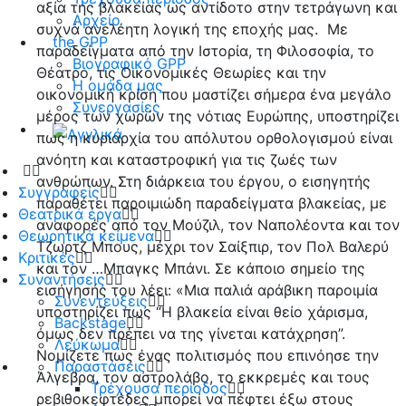
αξία της βλακείας ως αντίδοτο στην τετράγωνη και
Αρχείο
συχνά ανελέητη λογική της εποχής μας. Με
the GPP
παραδείγματα από την Ιστορία, τη Φιλοσοφία, το
Βιογραφικό GPP
Θέατρο, τις Οικονομικές Θεωρίες και την
Η ομάδα μας
οικονομική κρίση που μαστίζει σήμερα ένα μεγάλο
Συνεργασίες
μέρος των χωρών της νότιας Ευρώπης, υποστηρίζει
πως η κυριαρχία του απόλυτου ορθολογισμού είναι
ανόητη και καταστροφική για τις ζωές των
ανθρώπων. Στη διάρκεια του έργου, ο εισηγητής
Συγγραφείς
παραθέτει παροιμιώδη παραδείγματα βλακείας, με
Θεατρικά έργα
αναφορές από τον Μούζιλ, τον Ναπολέοντα και τον
Θεωρητικά κείμενα
Τζωρτζ Μπους, μέχρι τον Σαίξπιρ, τον Πολ Βαλερύ
Κριτικές
και τον …Μπαγκς Μπάνι. Σε κάποιο σημείο της
Συναντήσεις
εισήγησής του λέει: «Μια παλιά αράβικη παροιμία
Συνεντεύξεις
υποστηρίζει πως “Η βλακεία είναι θείο χάρισμα,
Backstage
όμως δεν πρέπει να της γίνεται κατάχρηση”.
Λεύκωμα
Νομίζετε πως ένας πολιτισμός που επινόησε την
Παραστάσεις
Άλγεβρα, τον αστρολάβο, το εκκρεμές και τους
Τρέχουσα περίοδος
ρεβιθοκεφτέδες μπορεί να πέφτει έξω στους