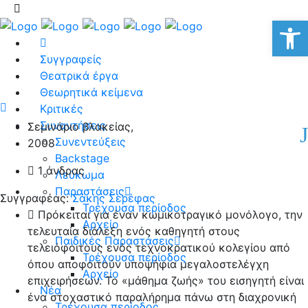
Αν
Συγγραφείς
Θεατρικά έργα
Θεωρητικά κείμενα
Κριτικές
Συναντήσεις
Σεμινάριο βλακείας,
Συνεντεύξεις
2008
Backstage
1 άνδρας
Λεύκωμα
Παραστάσεις
Συγγραφέας:
Σάκης Σερέφας
Τρέχουσα περίοδος
Πρόκειται για έναν κωμικοτραγικό μονόλογο, την
Αρχείο
τελευταία διάλεξη ενός καθηγητή στους
Παιδικές Παραστάσεις
τελειόφοιτους ενός τεχνοκρατικού κολεγίου από
Τρέχουσα περίοδος
όπου αποφοιτούν υποψήφια μεγαλοστελέγχη
Αρχείο
επιχειρήσεων. Το «μάθημα ζωής» του εισηγητή είναι
Νέα
ένα στοχαστικό παραλήρημα πάνω στη διαχρονική
Τρέχουσα περίοδος