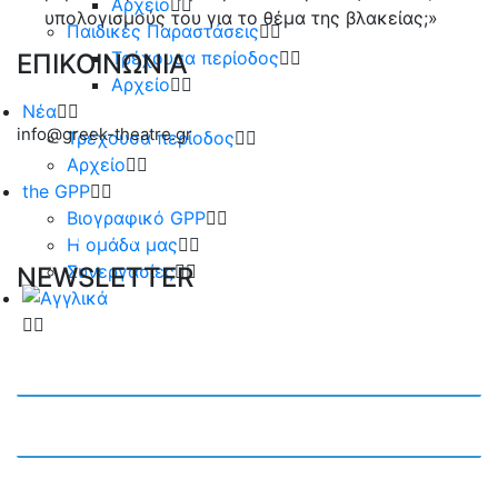
Αρχείο
υπολογισμούς του για το θέμα της βλακείας;»
Παιδικές Παραστάσεις
Τρέχουσα περίοδος
ΕΠΙΚΟΙΝΩΝΙΑ
Αρχείο
Νέα
info@greek-theatre.gr
Τρέχουσα περίοδος
Αρχείο
the GPP
Βιογραφικό GPP
Η ομάδα μας
Συνεργασίες
NEWSLETTER