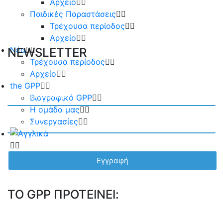
Αρχείο
Παιδικές Παραστάσεις
Τρέχουσα περίοδος
Αρχείο
Νέα
NEWSLETTER
Τρέχουσα περίοδος
Αρχείο
the GPP
Βιογραφικό GPP
Η ομάδα μας
Συνεργασίες
TO GPP ΠΡΟΤΕΙΝΕΙ: