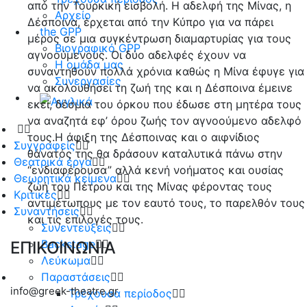
από την Τουρκική εισβολή. Η αδελφή της Μίνας, η
Αρχείο
Δέσποινα, έρχεται από την Κύπρο για να πάρει
the GPP
μέρος σε μια συγκέντρωση διαμαρτυρίας για τους
Βιογραφικό GPP
αγνοούμενους. Οι δύο αδελφές έχουν να
Η ομάδα μας
συναντηθούν πολλά χρόνια καθώς η Μίνα έφυγε για
Συνεργασίες
να ακολουθήσει τη ζωή της και η Δέσποινα έμεινε
εκεί, δέσμια του όρκου που έδωσε στη μητέρα τους
να αναζητά εφ’ όρου ζωής τον αγνοούμενο αδελφό
τους.Η άφιξη της Δέσποινας και ο αιφνίδιος
Συγγραφείς
θάνατός της θα δράσουν καταλυτικά πάνω στην
Θεατρικά έργα
“ενδιαφέρουσα” αλλά κενή νοήματος και ουσίας
Θεωρητικά κείμενα
ζωή του Πέτρου και της Μίνας φέροντας τους
Κριτικές
αντιμέτωπους με τον εαυτό τους, το παρελθόν τους
Συναντήσεις
και τις επιλογές τους.
Συνεντεύξεις
Backstage
ΕΠΙΚΟΙΝΩΝΙΑ
Λεύκωμα
Παραστάσεις
info@greek-theatre.gr
Τρέχουσα περίοδος