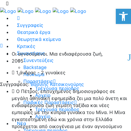
Αν
Συγγραφείς
Θεατρικά έργα
Θεωρητικά κείμενα
Κριτικές
Συναντήσεις
Οι αγνοούμενοι. Μια ενδιαφέρουσα ζωή,
Συνεντεύξεις
2005
Backstage
1 άνδρας - 2 γυναίκες
Λεύκωμα
Παραστάσεις
Συγγραφέας:
Βασίλης Κατσικονούρης
Τρέχουσα περίοδος
Ο Πέτρος, επιτυχημένος δημοσιογράφος σε
Αρχείο
μεγάλη αθηναϊκή εφημερίδα ζει μια πολύ άνετη και
Παιδικές Παραστάσεις
ενδιαφέρουσα ζωή γεμάτη ταξίδια και νέες
Τρέχουσα περίοδος
εμπειρίες με την κύπρια γυναίκα του Μίνα. Η Μίνα
Αρχείο
εγκατεστημένη εδώ και χρόνια στην Ελλάδα
Νέα
προέρχεται από οικογένεια με έναν αγνοούμενο
Τρέχουσα περίοδος