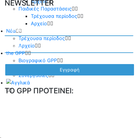
Αρχείο
NEWSLETTER
Παιδικές Παραστάσεις
Τρέχουσα περίοδος
Αρχείο
Νέα
Τρέχουσα περίοδος
Αρχείο
the GPP
Βιογραφικό GPP
Η ομάδα μας
Συνεργασίες
TO GPP ΠΡΟΤΕΙΝΕΙ: