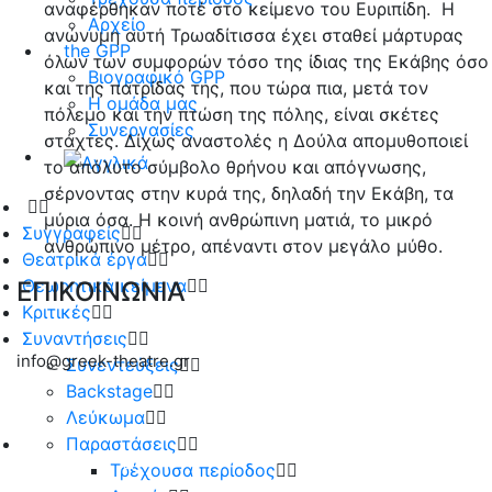
αναφέρθηκαν ποτέ στο κείμενο του Ευριπίδη. Η
Αρχείο
ανώνυμη αυτή Τρωαδίτισσα έχει σταθεί μάρτυρας
the GPP
όλων των συμφορών τόσο της ίδιας της Εκάβης όσο
Βιογραφικό GPP
και της πατρίδας της, που τώρα πια, μετά τον
Η ομάδα μας
πόλεμο και την πτώση της πόλης, είναι σκέτες
Συνεργασίες
στάχτες. Δίχως αναστολές η Δούλα απομυθοποιεί
το απόλυτο σύμβολο θρήνου και απόγνωσης,
σέρνοντας στην κυρά της, δηλαδή την Εκάβη, τα
μύρια όσα. Η κοινή ανθρώπινη ματιά, το μικρό
Συγγραφείς
ανθρώπινο μέτρο, απέναντι στον μεγάλο μύθο.
Θεατρικά έργα
Θεωρητικά κείμενα
ΕΠΙΚΟΙΝΩΝΙΑ
Κριτικές
Συναντήσεις
info@greek-theatre.gr
Συνεντεύξεις
Backstage
Λεύκωμα
Παραστάσεις
Τρέχουσα περίοδος