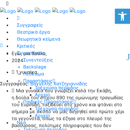
Αν
Συγγραφείς
Θεατρικά έργα
Θεωρητικά κείμενα
Κριτικές
Συναντήσεις
Εγώ, μια δούλα,
Συνεντεύξεις
2024
Backstage
1 γυναίκα
Λεύκωμα
Παραστάσεις
Συγγραφέας:
Βαγγέλης Χατζηγιαννίδης
Τρέχουσα περίοδος
Μια γυναίκα που γνωρίζει καλά την Εκάβη,
Αρχείο
η δούλα του στίχου 890 της ομώνυμης τραγωδίας
Παιδικές Παραστάσεις
του Ευριπίδη, ταξιδεύει στο χρόνο και φτάνει στο
Τρέχουσα περίοδος
σήμερα με σκοπό να μας διηγηθεί από πρώτο χέρι
Αρχείο
τα γεγονότα, όπως τα έζησε στο πλευρό της
Νέα
βασίλισσας, πολύτιμες πληροφορίες που δεν
Τρέχουσα περίοδος