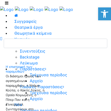
Αν
Συγγραφείς
Θεατρικά έργα
Θεωρητικά κείμενα
Κριτικές
Συναντήσεις
Συνεντεύξεις
Backstage
Λεύκωμα
Η επιστροφή των
Παραστάσεις
παραμυθιών
Τρέχουσα περίοδος
Οι διάσημοι ήρωες των
Αρχείο
αγαπημένων
παραμυθιών, η Ντάμα
Παιδικές Παραστάσεις
Κούπα, ο Κακός Λύκος, η
Τρέχουσα περίοδος
Ωραία Κοιμωμένη, ο
Αρχείο
Πίτερ Παν και η
Νέα
Τίνκερμπελ
ζωντανεύουν στο
Τρέχουσα περίοδος