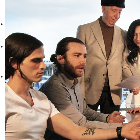
Παιδικές Παραστάσεις
Τρέχουσα περίοδος
Αρχείο
Νέα
Τρέχουσα περίοδος
Αρχείο
the GPP
Βιογραφικό GPP
Η ομάδα μας
Συνεργασίες