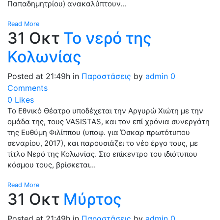
Παπαδημητρίου) ανακαλύπτουν...
Read More
31 Οκτ
To νερό της
Κολωνίας
Posted at 21:49h
in
Παραστάσεις
by
admin
0
Comments
0
Likes
Το Εθνικό Θέατρο υποδέχεται την Αργυρώ Χιώτη με την
ομάδα της, τους VASISTAS, και τον επί χρόνια συνεργάτη
της Ευθύμη Φιλίππου (υποψ. για Όσκαρ πρωτότυπου
σεναρίου, 2017), και παρουσιάζει το νέο έργο τους, με
τίτλο Νερό της Κολωνίας. Στο επίκεντρο του ιδιότυπου
κόσμου τους, βρίσκεται...
Read More
31 Οκτ
Μύρτος
Posted at 21:49h
in
Παραστάσεις
by
admin
0