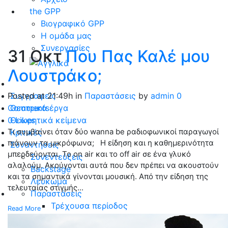
the GPP
Βιογραφικό GPP
Η ομάδα μας
Συνεργασίες
31 Οκτ
Που Πας Καλέ μου
Λουστράκο;
Συγγραφείς
Posted at 21:49h
in
Παραστάσεις
by
admin
0
Θεατρικά έργα
Comments
Θεωρητικά κείμενα
0
Likes
Τι συμβαίνει όταν δύο wanna be ραδιοφωνικοί παραγωγοί
Κριτικές
πιάνουν τα μικρόφωνα; Η είδηση και η καθημερινότητα
Συναντήσεις
μπερδεύονται. Το on air και το off air σε ένα γλυκό
Συνεντεύξεις
αλαλούμ. Ακούγονται αυτά που δεν πρέπει να ακουστούν
Backstage
και τα σημαντικά γίνονται μουσική. Από την είδηση της
Λεύκωμα
τελευταίας στιγμής...
Παραστάσεις
Τρέχουσα περίοδος
Read More
Αρχείο