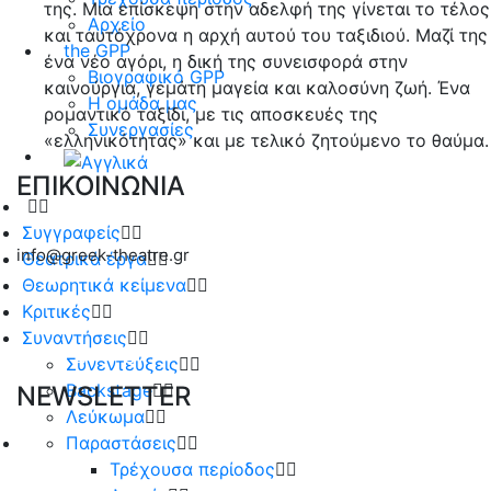
της. Μια επίσκεψη στην αδελφή της γίνεται το τέλος
Αρχείο
και ταυτόχρονα η αρχή αυτού του ταξιδιού. Μαζί της
the GPP
ένα νέο αγόρι, η δική της συνεισφορά στην
Βιογραφικό GPP
καινούργια, γεμάτη μαγεία και καλοσύνη ζωή. Ένα
Η ομάδα μας
ρομαντικό ταξίδι, με τις αποσκευές της
Συνεργασίες
«ελληνικότητας» και με τελικό ζητούμενο το θαύμα.
ΕΠΙΚΟΙΝΩΝΙΑ
Συγγραφείς
info@greek-theatre.gr
Θεατρικά έργα
Θεωρητικά κείμενα
Κριτικές
Συναντήσεις
Συνεντεύξεις
Backstage
NEWSLETTER
Λεύκωμα
Παραστάσεις
Τρέχουσα περίοδος