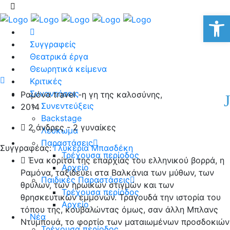
Αν
Συγγραφείς
Θεατρικά έργα
Θεωρητικά κείμενα
Κριτικές
Συναντήσεις
Ραμόνα travel -η γη της καλοσύνης,
Συνεντεύξεις
2014
Backstage
2 άνδρες - 2 γυναίκες
Λεύκωμα
Παραστάσεις
Συγγραφέας:
Γλυκερία Μπασδέκη
Τρέχουσα περίοδος
Ένα κορίτσι της επαρχίας του ελληνικού βορρά, η
Αρχείο
Ραμόνα, ταξιδεύει στα Βαλκάνια των μύθων, των
Παιδικές Παραστάσεις
θρύλων, των ηρωικών στιγμών και των
Τρέχουσα περίοδος
θρησκευτικών εμμονών. Τραγουδά την ιστορία του
Αρχείο
τόπου της, κουβαλώντας όμως, σαν άλλη Μπλανς
Νέα
Ντυμπουά, το φορτίο των ματαιωμένων προσδοκιών
Τρέχουσα περίοδος